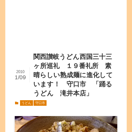
関西讃岐うどん西国三十三
ヶ所巡礼 １９番礼所 素
2010
晴らしい熟成麺に進化して
1/09
います！ 守口市 「踊る
うどん 滝井本店」
うどん
守口市