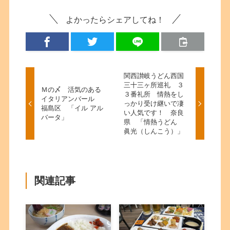
よかったらシェアしてね！
関西讃岐うどん西国
三十三ヶ所巡礼 ３
Ｍの〆 活気のある
３番礼所 情熱をし
イタリアンバール
っかり受け継いで凄
福島区 「イル アル
い人気です！ 奈良
バータ」
県 「情熱うどん
眞光（しんこう）」
関連記事