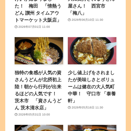
た！ 梅田 「情熱う
屋さん！ 西宮市
どん 讃州 タイムアウ
「梅八」
トマーケット大阪店」
2026年06月10日 11:30
2026年07月01日 11:00
独特の食感が人気の資
少し値上げをされまし
さんうどんが北摂初上
たが美味しさとボリュ
陸！朝から行列が出来
ームは健在の大人気町
るほどの人気です！
中華！ 守口市 「泰養
茨木市 「資さんうど
軒」
ん 茨木清水店」
2026年05月16日 11:30
2026年05月31日 10:00