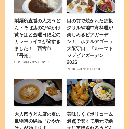
製麺所直営の人気うど
目の前で焼かれた鉄板
ん・そば店のひやかけ
グリルや地中海料理が
黄そばと金曜日限定の
楽しめるビアガーデ
カレーライスが旨すぎ
ン！ ホテルアゴーラ
ました！ 西宮市
大阪守口 「ルーフト
「吾光」
ップビアガーデン
2026」
2026年07月24日 12:00
2026年07月12日 17:30
大人気うどん店の夏の
美味しくてボリューム
風物詩の絶品『ひやか
満点で安くて地元で絶
け』が始まりまし
大に支持されるうどん