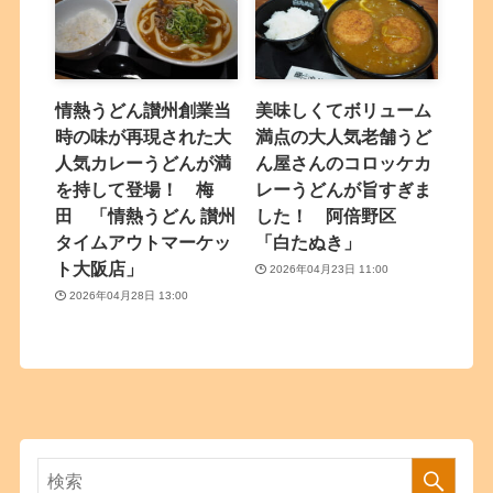
情熱うどん讃州創業当
美味しくてボリューム
時の味が再現された大
満点の大人気老舗うど
人気カレーうどんが満
ん屋さんのコロッケカ
を持して登場！ 梅
レーうどんが旨すぎま
田 「情熱うどん 讃州
した！ 阿倍野区
タイムアウトマーケッ
「白たぬき」
ト大阪店」
2026年04月23日 11:00
2026年04月28日 13:00