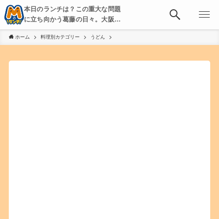
本日のランチは？この重大な問題
に立ち向かう葛藤の日々。大阪・
京都・神戸を中心とした食べ歩
ホーム
料理別カテゴリー
うどん
き、飲み歩きを綴る。