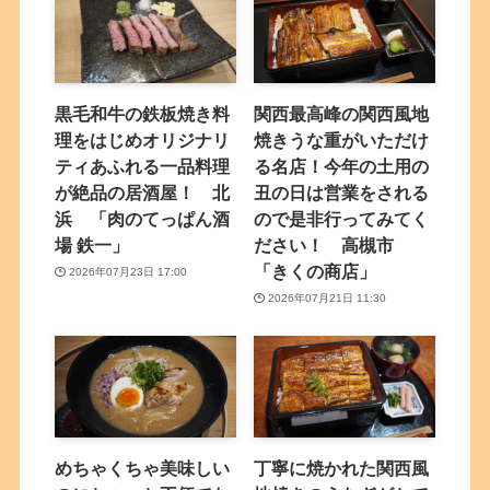
黒毛和牛の鉄板焼き料
関西最高峰の関西風地
理をはじめオリジナリ
焼きうな重がいただけ
ティあふれる一品料理
る名店！今年の土用の
が絶品の居酒屋！ 北
丑の日は営業をされる
浜 「肉のてっぱん酒
ので是非行ってみてく
場 鉄一」
ださい！ 高槻市
「きくの商店」
2026年07月23日 17:00
2026年07月21日 11:30
めちゃくちゃ美味しい
丁寧に焼かれた関西風