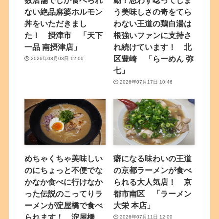
ない絶品麻婆ホルモン
う美味しさの奇をてら
丼をいただきまし
わない王道の鶏白湯は
た！ 摂津市 「天下
根強いファンに支持さ
一品 南摂津店」
れ続けています！ 北
区豊崎 「らーめん 弥
2026年08月03日 12:00
七」
2026年07月17日 10:46
めちゃくちゃ美味しい
癖になる味わいの王道
のにちょっと不便でな
の京都ラーメンが食べ
かなか食べに行けなか
られる大人気店！ 京
った伝説のこってりラ
都市南区 「ラーメン
ーメンが淀屋橋で食べ
大栄 本店」
られます！ 淀屋橋
2026年07月11日 12:00