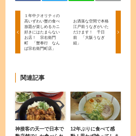
１年中クオリティの
高いずわい蟹の食べ
お洒落な空間で本格
放題が楽しめるカニ
江戸前うなぎがいた
好きにはたまらない
だけます！ 千日
お店！ 宗右衛門
前 「大阪うなぎ
町 「蟹奉行 なん
組」
ば宗右衛門町店」
関連記事
神接客の天一で日本で
12年ぶりに食べて感
数店舗でしか食べられ
動！思わず唸ってしま