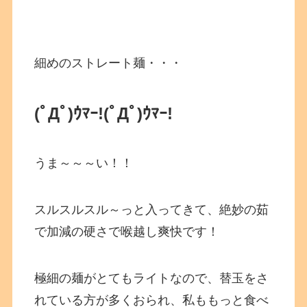
細めのストレート麺・・・
(ﾟДﾟ)ｳﾏｰ!(ﾟДﾟ)ｳﾏｰ!
うま～～～い！！
スルスルスル～っと入ってきて、絶妙の茹
で加減の硬さで喉越し爽快です！
極細の麺がとてもライトなので、替玉をさ
れている方が多くおられ、私ももっと食べ