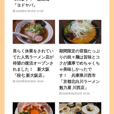
「ヨドヤバ」
2026年07月15日 17:00
長らく休業をされてい
期間限定の背脂たっぷ
てた人気ラーメン店が
りの担々麺は旨味とコ
待望の復活オープンさ
クが濃厚でめちゃくち
れました！ 新大阪
ゃ美味しかったで
「段七 新大阪店」
す！ 兵庫県川西市
「京都北白川ラーメン
2026年06月30日 19:00
魁力屋 川西店」
2026年06月22日 10:30