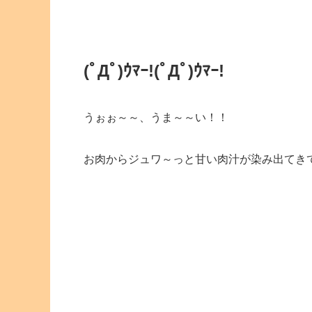
(ﾟДﾟ)ｳﾏｰ!(ﾟДﾟ)ｳﾏｰ!
うぉぉ～～、うま～～い！！
お肉からジュワ～っと甘い肉汁が染み出てき