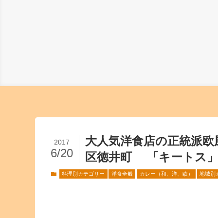
大人気洋食店の正統派欧
2017
6/20
区徳井町 「キートス
料理別カテゴリー
洋食全般
カレー（和、洋、欧）
地域別