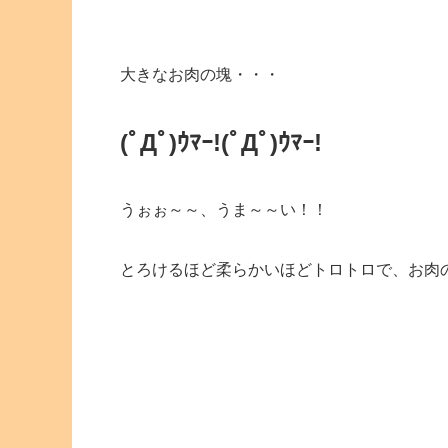
大きなお肉の塊・・・
(ﾟДﾟ)ｳﾏｰ!(ﾟДﾟ)ｳﾏｰ!
うぉぉ～～、うま～～い！！
とろけるほど柔らかいほどトロトロで、お肉