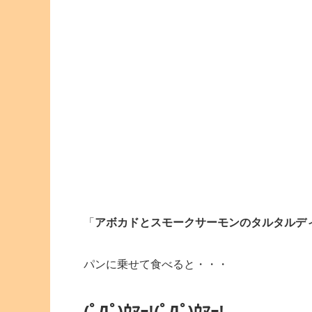
「
アボカドとスモークサーモンのタルタルデ
パンに乗せて食べると・・・
(ﾟДﾟ)ｳﾏｰ!(ﾟДﾟ)ｳﾏｰ!