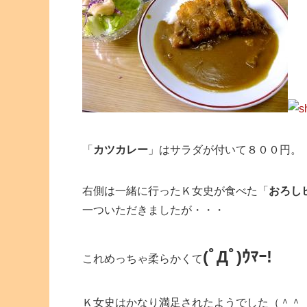
「
カツカレー
」はサラダが付いて８００円。
右側は一緒に行ったＫ女史が食べた「
おろし
一ついただきましたが・・・
(ﾟДﾟ)ｳﾏｰ!
これめっちゃ柔らかくて
Ｋ女史はかなり満足されたようでした（＾＾