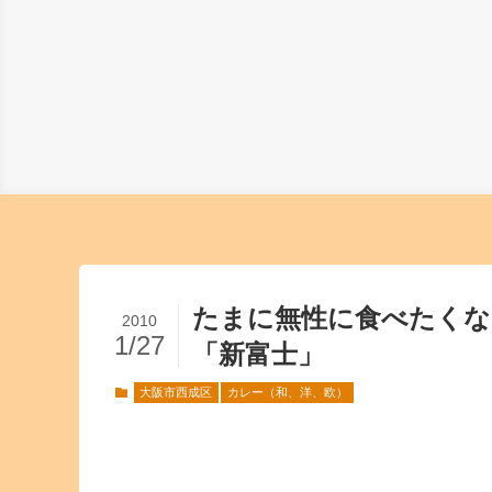
たまに無性に食べたく
2010
1/27
「新富士」
大阪市西成区
カレー（和、洋、欧）