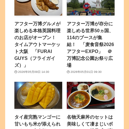
アフター万博グルメが
アフター万博が存分に
楽しめる本格英国料理
楽しめる世界50ヵ国、
のお店がオープン！
114のブースが集
タイムアウトマーケッ
結！ 「麦食音祭2026
ト大阪 「FURAI
アフターEXPO」 ＠
GUYS（フライガイ
万博記念公園お祭り広
ズ）」
場
2026年05月09日 14:30
2026年05月01日 09:30
タイ産完熟マンゴーに
名物天麻丼のセットは
甘いもち米が添えられ
美味しくて凄まじいボ