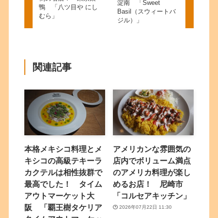
淀南 「Sweet
鴨 「八ツ目や にし
Basil（スウィートバ
むら」
ジル）」
関連記事
本格メキシコ料理とメ
アメリカンな雰囲気の
キシコの高級テキーラ
店内でボリューム満点
カクテルは相性抜群で
のアメリカ料理が楽し
最高でした！ タイム
めるお店！ 尼崎市
アウトマーケット大
「コルセアキッチン」
阪 「覇王樹タケリア
2026年07月22日 11:30