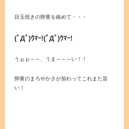
目玉焼きの卵黄を絡めて・・・
(ﾟДﾟ)ｳﾏｰ!
(ﾟДﾟ)ｳﾏｰ!
うぉぉ～～、うま～～～い！！
卵黄のまろやかさが加わってこれまた旨
い！