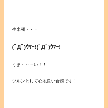
生米麺・・・
(ﾟДﾟ)ｳﾏｰ!
(ﾟДﾟ)ｳﾏｰ!
うま～～～い！！
ツルンとして心地良い食感です！