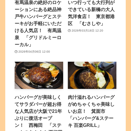
有馬温泉の絶好のロケ
いつ行っても大行列が
ーションにある絶品神
できている新橋の大人
戸牛ハンバーグとステ
気洋食店！ 東京都港
ーキがお手軽にいただ
区 「むさしや」
ける人気店！ 有馬温
2026年03月18日 12:20
泉 「グリドルミーロ
ーカル」
2026年04月06日 12:00
ハンバーグが美味しく
肉汁溢れるハンバーグ
てサラダバーが超お得
がめちゃくちゃ美味し
な人気店が大阪で21年
いお店！ 箕面市
ぶりに復活オープ
「ハンバーグ&ステー
ン！ 西梅田 「ステ
キ 百楽GRILL」