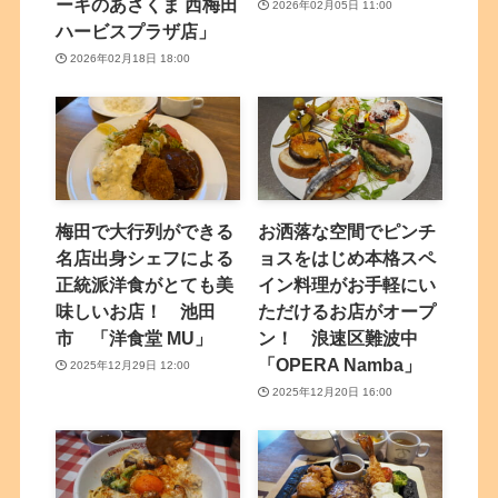
ーキのあさくま 西梅田
2026年02月05日 11:00
ハービスプラザ店」
2026年02月18日 18:00
梅田で大行列ができる
お洒落な空間でピンチ
名店出身シェフによる
ョスをはじめ本格スペ
正統派洋食がとても美
イン料理がお手軽にい
味しいお店！ 池田
ただけるお店がオープ
市 「洋食堂 MU」
ン！ 浪速区難波中
「OPERA Namba」
2025年12月29日 12:00
2025年12月20日 16:00