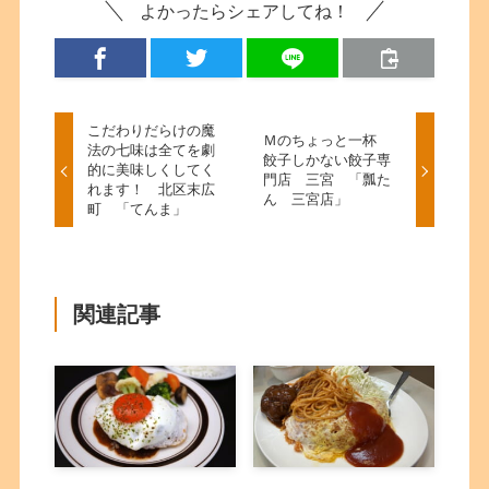
よかったらシェアしてね！
こだわりだらけの魔
Ｍのちょっと一杯
法の七味は全てを劇
餃子しかない餃子専
的に美味しくしてく
門店 三宮 「瓢た
れます！ 北区末広
ん 三宮店」
町 「てんま」
関連記事