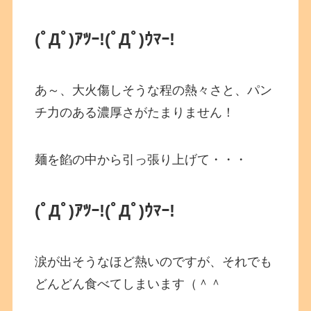
(ﾟДﾟ)ｱﾂｰ!
(ﾟДﾟ)ｳﾏｰ!
あ～、大火傷しそうな程の熱々さと、パン
チ力のある濃厚さがたまりません！
麺を餡の中から引っ張り上げて・・・
(ﾟДﾟ)ｱﾂｰ!
(ﾟДﾟ)ｳﾏｰ!
涙が出そうなほど熱いのですが、それでも
どんどん食べてしまいます（＾＾