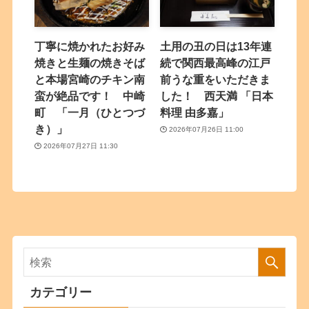
丁寧に焼かれたお好み
土用の丑の日は13年連
焼きと生麺の焼きそば
続で関西最高峰の江戸
と本場宮崎のチキン南
前うな重をいただきま
蛮が絶品です！ 中崎
した！ 西天満 「日本
町 「一月（ひとつづ
料理 由多嘉」
き）」
2026年07月26日 11:00
2026年07月27日 11:30
カテゴリー