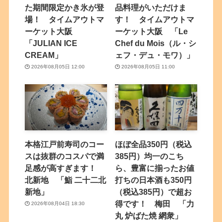
た期間限定かき氷が登
品料理がいただけま
場！ タイムアウトマ
す！ タイムアウトマ
ーケット大阪
ーケット大阪 「Le
「JULIAN ICE
Chef du Mois（ル・シ
CREAM」
ェフ・デュ・モワ）」
2026年08月05日 12:00
2026年08月05日 11:00
本格江戸前寿司のコー
ほぼ全品350円（税込
スは抜群のコスパで満
385円）均一のこち
足感が高すぎます！
ら、豊富に揃ったお値
北新地 「鮨 二十二北
打ちの日本酒も350円
新地」
（税込385円）で超お
得です！ 梅田 「力
2026年08月04日 18:30
丸 炉ばた焼 網衆」