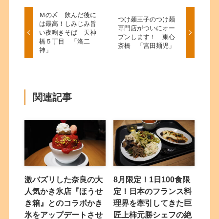
Ｍの〆 飲んだ後に
つけ麺王子のつけ麺
は最高！しみじみ旨
専門店がついにオー
い夜鳴きそば 天神
プンします！ 東心
橋５丁目 「洛二
斎橋 「宮田麺児」
神」
関連記事
激バズリした奈良の大
8月限定！1日100食限
人気かき氷店『ほうせ
定！日本のフランス料
き箱』とのコラボかき
理界を牽引してきた巨
氷をアップデートさせ
匠上柿元勝シェフの絶