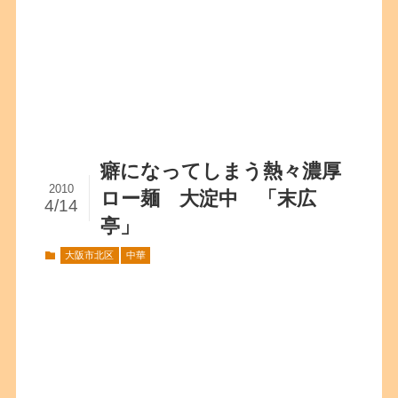
癖になってしまう熱々濃厚
2010
ロー麺 大淀中 「末広
4/14
亭」
大阪市北区
中華