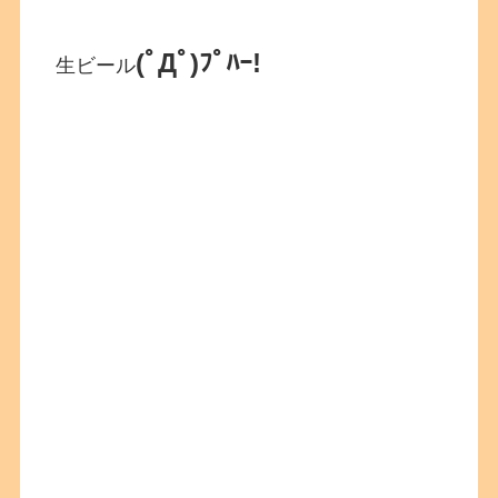
(ﾟДﾟ)ﾌﾟﾊｰ!
生ビール