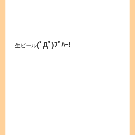
(ﾟДﾟ)ﾌﾟﾊｰ!
生ビール