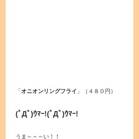
「
オニオンリングフライ
」（４８０円）
(ﾟДﾟ)ｳﾏｰ!
(ﾟДﾟ)ｳﾏｰ!
うま～～～い！！