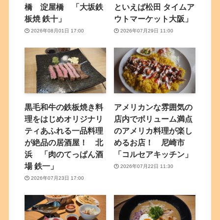
橋 淀屋橋 「大坂鉄
といえば松田 タイムア
板焼 鉄十」
ウトマーケット大阪」
2026年08月01日 17:00
2026年07月29日 11:00
黒毛和牛の鉄板焼き料
アメリカンな雰囲気の
理をはじめオリジナリ
店内でボリューム満点
ティあふれる一品料理
のアメリカ料理が楽し
が絶品の居酒屋！ 北
めるお店！ 尼崎市
浜 「肉のてっぱん酒
「コルセアキッチン」
場 鉄一」
2026年07月22日 11:30
2026年07月23日 17:00