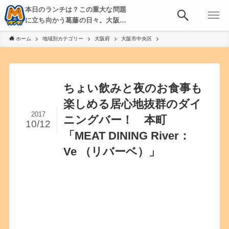
本日のランチは？この重大な問題
に立ち向かう葛藤の日々。大阪・
京都・神戸を中心とした食べ歩
ホーム
地域別カテゴリー
大阪府
大阪市中央区
き、飲み歩きを綴る。
ちょい飲みと夜のお食事も
楽しめる居心地抜群のダイ
2017
ニングバー！ 本町
10/12
「MEAT DINING River：
Ve （リバーベ）」