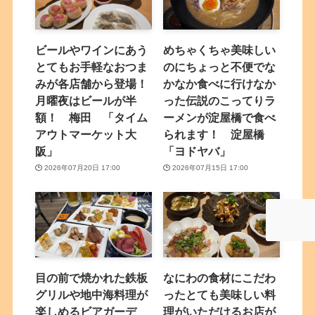
ビールやワインにあう
めちゃくちゃ美味しい
とてもお手軽なおつま
のにちょっと不便でな
みが各店舗から登場！
かなか食べに行けなか
月曜夜はビールが半
った伝説のこってりラ
額！ 梅田 「タイム
ーメンが淀屋橋で食べ
アウトマーケット大
られます！ 淀屋橋
阪」
「ヨドヤバ」
2026年07月20日 17:00
2026年07月15日 17:00
目の前で焼かれた鉄板
なにわの食材にこだわ
グリルや地中海料理が
ったとても美味しい料
楽しめるビアガーデ
理がいただけるお店が