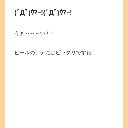
(ﾟДﾟ)ｳﾏｰ!
(ﾟДﾟ)ｳﾏｰ!
うま～～～い！！
ビールのアテにはピッタリですね！