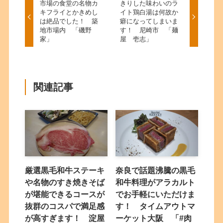
市場の食堂の名物カ
きりした味わいのラ
キフライとかきめし
イト鶏白湯は何故か
は絶品でした！ 築
癖になってしまいま
地市場内 「磯野
す！ 尼崎市 「麺
家」
屋 壱志」
関連記事
厳選黒毛和牛ステーキ
奈良で話題沸騰の黒毛
や名物のすき焼きそば
和牛料理がアラカルト
が堪能できるコースが
でお手軽にいただけま
抜群のコスパで満足感
す！ タイムアウトマ
が高すぎます！ 淀屋
ーケット大阪 「#肉