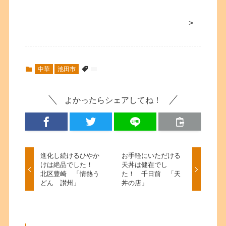
>
中華
池田市
よかったらシェアしてね！
進化し続けるひやか
お手軽にいただける
けは絶品でした！
天丼は健在でし
北区豊崎 「情熱う
た！ 千日前 「天
どん 讃州」
丼の店」