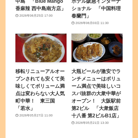
中島 「Blue Mango
ホテル阪急インターナ
香麻辣 西中島南方店」
ショナル 「中国料理
春蘭門」
2026年06月25日 17:00
2026年06月03日 11:30
移転リニューアルオー
大瓶ビールが激安でラ
プンされても安くて美
ンチメニューはボリュ
味しくてボリューム満
ーム満点で美味しいコ
点は変わらない大人気
スパ抜群の大衆中華が
町中華！ 東三国
オープン！ 大阪駅前
「若水」
第2ビル 「大衆飯店
十八番 第2ビルB1店」
2026年05月27日 11:00
2026年05月21日 13:30