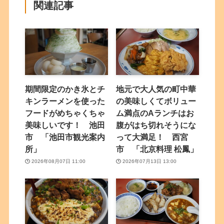
関連記事
期間限定のかき氷とチ
地元で大人気の町中華
キンラーメンを使った
の美味しくてボリュー
フードがめちゃくちゃ
ム満点のAランチはお
美味しいです！ 池田
腹がはち切れそうにな
市 「池田市観光案内
って大満足！ 西宮
所」
市 「北京料理 松鳳」
2026年08月07日 11:00
2026年07月13日 13:00