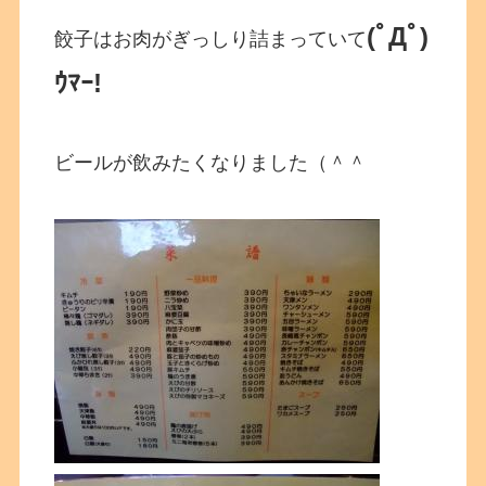
(ﾟДﾟ)
餃子はお肉がぎっしり詰まっていて
ｳﾏｰ!
ビールが飲みたくなりました（＾＾