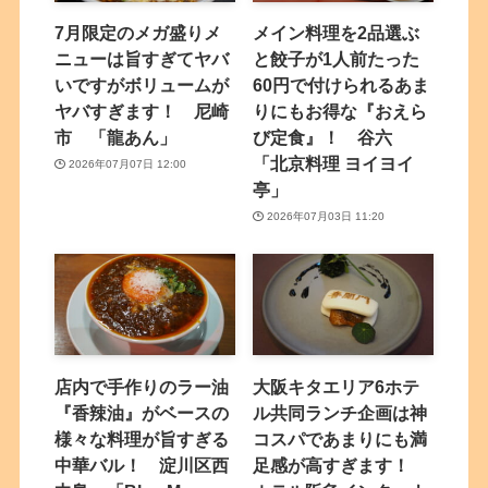
7月限定のメガ盛りメ
メイン料理を2品選ぶ
ニューは旨すぎてヤバ
と餃子が1人前たった
いですがボリュームが
60円で付けられるあま
ヤバすぎます！ 尼崎
りにもお得な『おえら
市 「龍あん」
び定食』！ 谷六
「北京料理 ヨイヨイ
2026年07月07日 12:00
亭」
2026年07月03日 11:20
店内で手作りのラー油
大阪キタエリア6ホテ
『香辣油』がベースの
ル共同ランチ企画は神
様々な料理が旨すぎる
コスパであまりにも満
中華バル！ 淀川区西
足感が高すぎます！