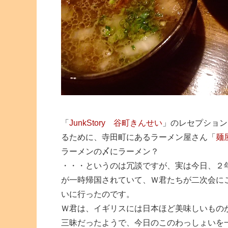
「
JunkStory 谷町きんせい
」のレセプション
るために、寺田町にあるラーメン屋さん「
麺
ラーメンの〆にラーメン？
・・・というのは冗談ですが、実は今日、２
が一時帰国されていて、Ｗ君たちが二次会に
いに行ったのです。
Ｗ君は、イギリスには日本ほど美味しいもの
三昧だったようで、今日のこのわっしょいを