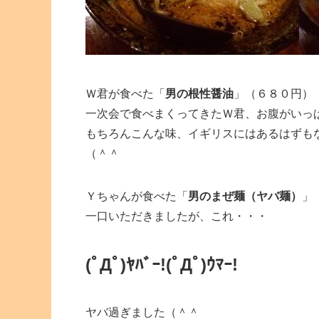
Ｗ君が食べた「
男の根性醤油
」（６８０円）
一次会で食べまくってきたＷ君、お腹がいっ
もちろんこんな味、イギリスにはあるはずも
（＾＾
Ｙちゃんが食べた「
男のまぜ麺（ヤバ麺）
」
一口いただきましたが、これ・・・
(ﾟДﾟ)ﾔﾊﾞｰ!
(ﾟДﾟ)ｳﾏｰ!
ヤバ過ぎました（＾＾