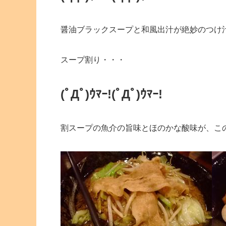
醤油ブラックスープと和風出汁が絶妙のつけ
スープ割り・・・
(ﾟДﾟ)ｳﾏｰ!
(ﾟДﾟ)ｳﾏｰ!
割スープの魚介の旨味とほのかな酸味が、こ