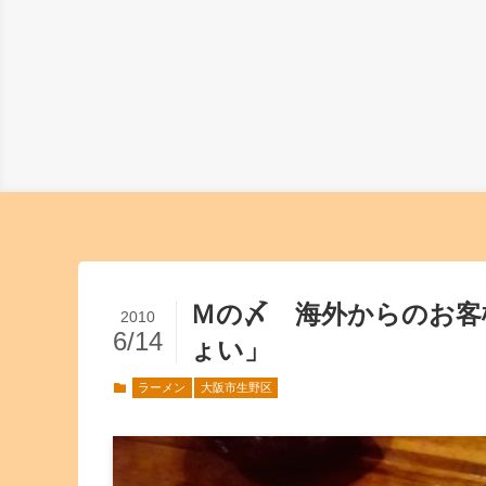
Ｍの〆 海外からのお客
2010
6/14
ょい」
ラーメン
大阪市生野区