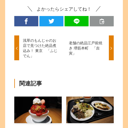
よかったらシェアしてね！
浅草のもんじゃのお
老舗の絶品江戸前焼
店で見つけた絶品煮
き 堺筋本町 「吉
込み！ 東京 「ふじ
寅」
でん」
関連記事