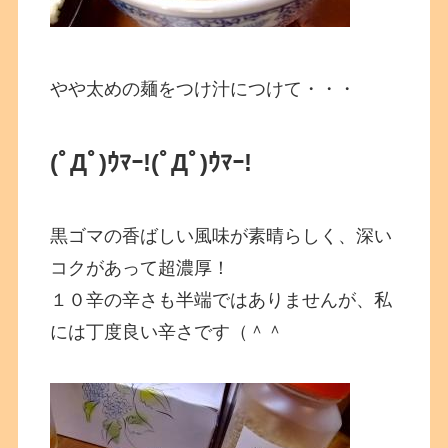
やや太めの麺をつけ汁につけて・・・
(ﾟДﾟ)ｳﾏｰ!
(ﾟДﾟ)ｳﾏｰ!
黒ゴマの香ばしい風味が素晴らしく、深い
コクがあって超濃厚！
１０辛の辛さも半端ではありませんが、私
には丁度良い辛さです（＾＾