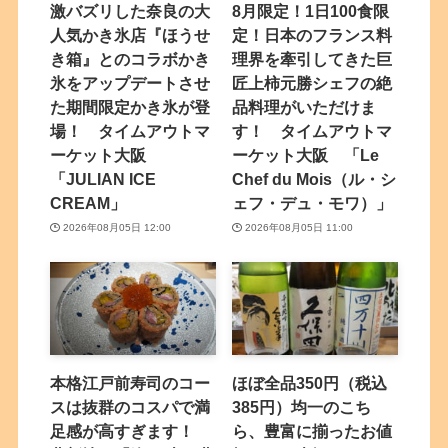
激バズリした奈良の大
8月限定！1日100食限
人気かき氷店『ほうせ
定！日本のフランス料
き箱』とのコラボかき
理界を牽引してきた巨
氷をアップデートさせ
匠上柿元勝シェフの絶
た期間限定かき氷が登
品料理がいただけま
場！ タイムアウトマ
す！ タイムアウトマ
ーケット大阪
ーケット大阪 「Le
「JULIAN ICE
Chef du Mois（ル・シ
CREAM」
ェフ・デュ・モワ）」
2026年08月05日 12:00
2026年08月05日 11:00
本格江戸前寿司のコー
ほぼ全品350円（税込
スは抜群のコスパで満
385円）均一のこち
足感が高すぎます！
ら、豊富に揃ったお値