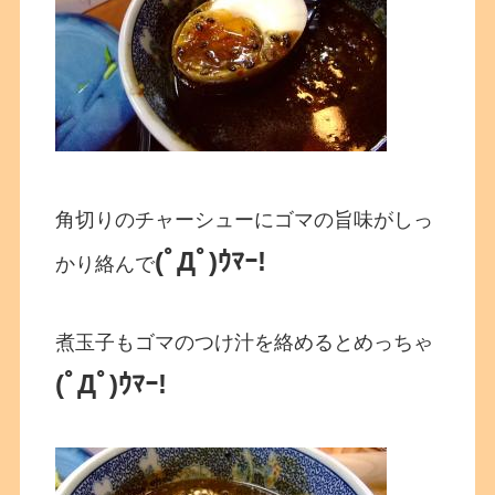
角切りのチャーシューにゴマの旨味がしっ
(ﾟДﾟ)ｳﾏｰ!
かり絡んで
煮玉子もゴマのつけ汁を絡めるとめっちゃ
(ﾟДﾟ)ｳﾏｰ!