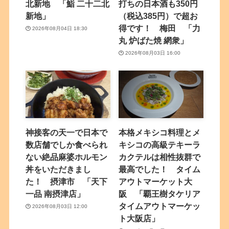
北新地 「鮨 二十二北
打ちの日本酒も350円
新地」
（税込385円）で超お
得です！ 梅田 「力
2026年08月04日 18:30
丸 炉ばた焼 網衆」
2026年08月03日 16:00
神接客の天一で日本で
本格メキシコ料理とメ
数店舗でしか食べられ
キシコの高級テキーラ
ない絶品麻婆ホルモン
カクテルは相性抜群で
丼をいただきまし
最高でした！ タイム
た！ 摂津市 「天下
アウトマーケット大
一品 南摂津店」
阪 「覇王樹タケリア
タイムアウトマーケッ
2026年08月03日 12:00
ト大阪店」