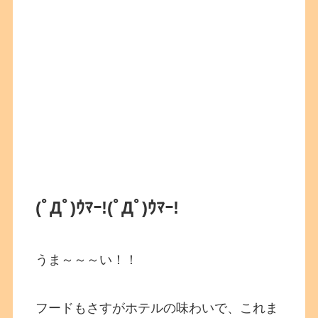
(ﾟДﾟ)ｳﾏｰ!
(ﾟДﾟ)ｳﾏｰ!
うま～～～い！！
フードもさすがホテルの味わいで、これま