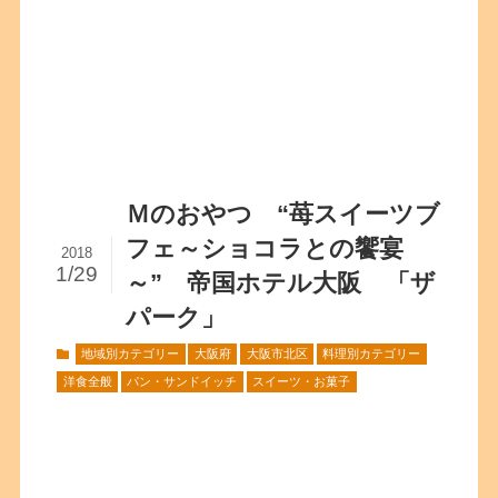
Ｍのおやつ “苺スイーツブ
フェ～ショコラとの饗宴
2018
1/29
～” 帝国ホテル大阪 「ザ
パーク」
地域別カテゴリー
大阪府
大阪市北区
料理別カテゴリー
洋食全般
パン・サンドイッチ
スイーツ・お菓子