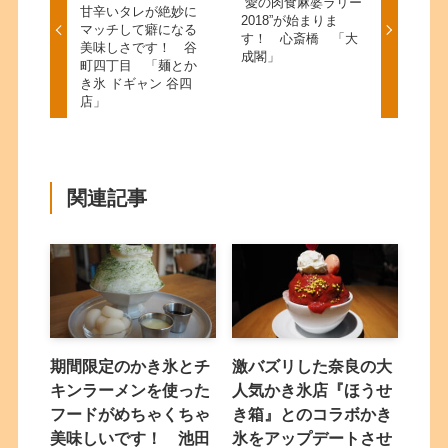
“愛の肉食麻婆ラリー
甘辛いタレが絶妙に
2018”が始まりま
マッチして癖になる
す！ 心斎橋 「大
美味しさです！ 谷
成閣」
町四丁目 「麺とか
き氷 ドギャン 谷四
店」
関連記事
期間限定のかき氷とチ
激バズリした奈良の大
キンラーメンを使った
人気かき氷店『ほうせ
フードがめちゃくちゃ
き箱』とのコラボかき
美味しいです！ 池田
氷をアップデートさせ