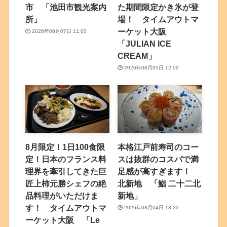
市 「池田市観光案内
た期間限定かき氷が登
所」
場！ タイムアウトマ
ーケット大阪
2026年08月07日 11:00
「JULIAN ICE
CREAM」
2026年08月05日 12:00
8月限定！1日100食限
本格江戸前寿司のコー
定！日本のフランス料
スは抜群のコスパで満
理界を牽引してきた巨
足感が高すぎます！
匠上柿元勝シェフの絶
北新地 「鮨 二十二北
品料理がいただけま
新地」
す！ タイムアウトマ
2026年08月04日 18:30
ーケット大阪 「Le