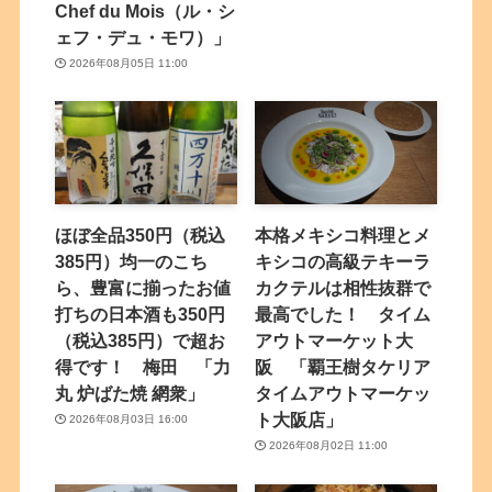
Chef du Mois（ル・シ
ェフ・デュ・モワ）」
2026年08月05日 11:00
ほぼ全品350円（税込
本格メキシコ料理とメ
385円）均一のこち
キシコの高級テキーラ
ら、豊富に揃ったお値
カクテルは相性抜群で
打ちの日本酒も350円
最高でした！ タイム
（税込385円）で超お
アウトマーケット大
得です！ 梅田 「力
阪 「覇王樹タケリア
丸 炉ばた焼 網衆」
タイムアウトマーケッ
ト大阪店」
2026年08月03日 16:00
2026年08月02日 11:00