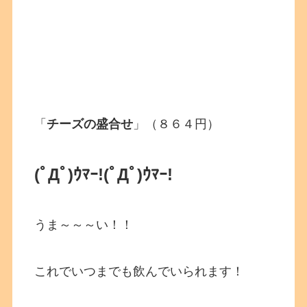
「
チーズの盛合せ
」（８６４円）
(ﾟДﾟ)ｳﾏｰ!
(ﾟДﾟ)ｳﾏｰ!
うま～～～い！！
これでいつまでも飲んでいられます！