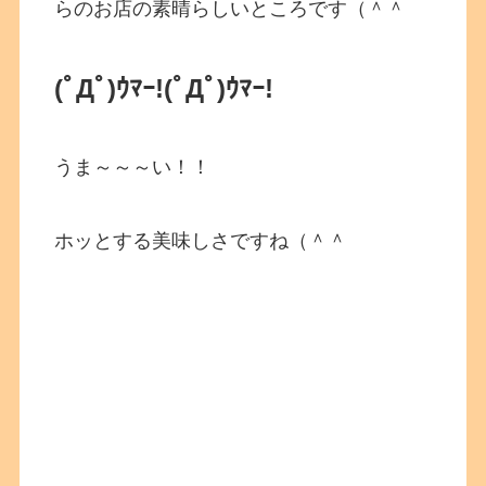
らのお店の素晴らしいところです（＾＾
(ﾟДﾟ)ｳﾏｰ!
(ﾟДﾟ)ｳﾏｰ!
うま～～～い！！
ホッとする美味しさですね（＾＾