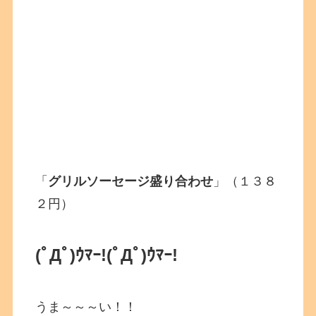
「
グリルソーセージ盛り合わせ
」（１３８
２円）
(ﾟДﾟ)ｳﾏｰ!
(ﾟДﾟ)ｳﾏｰ!
うま～～～い！！