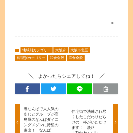
>
地域別カテゴリー
大阪府
大阪市北区
料理別カテゴリー
和食全般
洋食全般
よかったらシェアしてね！
裏なんばで大人気の
住宅街で洗練され尽
あじとグループが高
くしたこだわりだら
島屋のなんばダイニ
けの一杯がいただけ
ングメゾンに待望の
ます！ 淡路
進出！ なんば
「This is 中川」