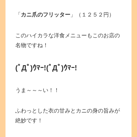
「
カニ爪のフリッター
」（１２５２円）
このハイカラな洋食メニューもこのお店の
名物ですね！
(ﾟДﾟ)ｳﾏｰ!
(ﾟДﾟ)ｳﾏｰ!
うま～～～い！！
ふわっとした衣の甘みとカニの身の旨みが
絶妙です！