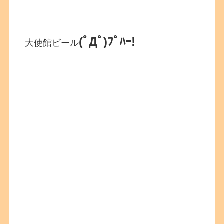
(ﾟДﾟ)ﾌﾟﾊｰ!
大使館ビール