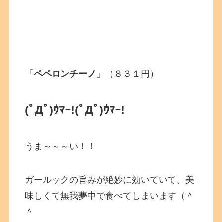
「
ペペロンチーノ」
（８３１円）
(ﾟДﾟ)ｳﾏｰ!
(ﾟДﾟ)ｳﾏｰ!
うま～～～い！！
ガールックの旨みが絶妙に効いていて、美
味しくて無我夢中で食べてしまいます（＾
＾