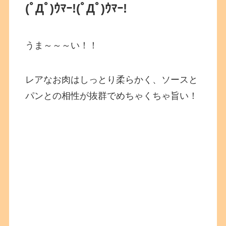
(ﾟДﾟ)ｳﾏｰ!
(ﾟДﾟ)ｳﾏｰ!
うま～～～い！！
レアなお肉はしっとり柔らかく、ソースと
パンとの相性が抜群でめちゃくちゃ旨い！