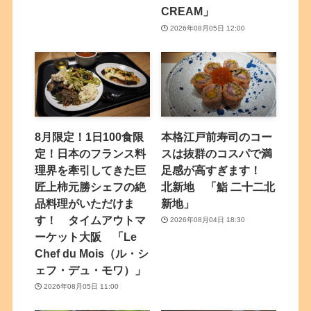
CREAM」
2026年08月05日 12:00
8月限定！1日100食限
本格江戸前寿司のコー
定！日本のフランス料
スは抜群のコスパで満
理界を牽引してきた巨
足感が高すぎます！
匠上柿元勝シェフの絶
北新地 「鮨 二十二北
品料理がいただけま
新地」
す！ タイムアウトマ
2026年08月04日 18:30
ーケット大阪 「Le
Chef du Mois（ル・シ
ェフ・デュ・モワ）」
2026年08月05日 11:00