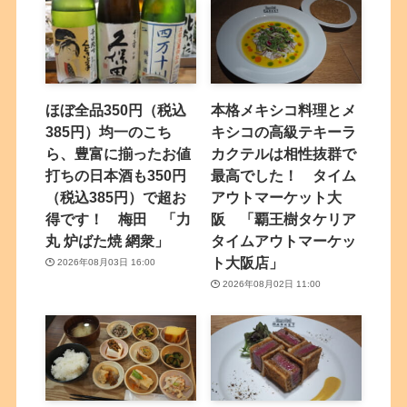
ほぼ全品350円（税込
本格メキシコ料理とメ
385円）均一のこち
キシコの高級テキーラ
ら、豊富に揃ったお値
カクテルは相性抜群で
打ちの日本酒も350円
最高でした！ タイム
（税込385円）で超お
アウトマーケット大
得です！ 梅田 「力
阪 「覇王樹タケリア
丸 炉ばた焼 網衆」
タイムアウトマーケッ
ト大阪店」
2026年08月03日 16:00
2026年08月02日 11:00