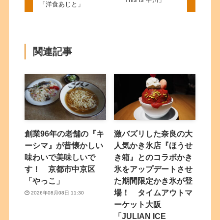
「洋食あじと」
関連記事
創業96年の老舗の『キ
激バズリした奈良の大
ーシマ』が昔懐かしい
人気かき氷店『ほうせ
味わいで美味しいで
き箱』とのコラボかき
す！ 京都市中京区
氷をアップデートさせ
「やっこ」
た期間限定かき氷が登
場！ タイムアウトマ
2026年08月08日 11:30
ーケット大阪
「JULIAN ICE