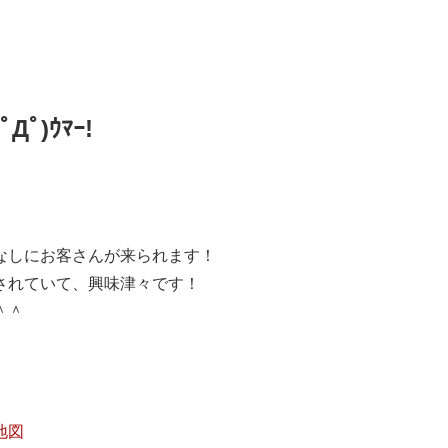
(ﾟДﾟ)ｳﾏｰ!
なしにお客さんが来られます！
されていて、興味津々です！
＾＾
地図