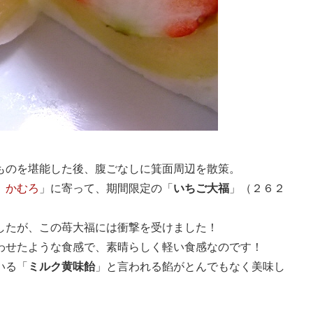
ものを堪能した後、腹ごなしに箕面周辺を散策。
 かむろ
」に寄って、期間限定の「
いちご大福
」（２６２
したが、この苺大福には衝撃を受けました！
わせたような食感で、素晴らしく軽い食感なのです！
いる「
ミルク黄味飴
」と言われる餡がとんでもなく美味し