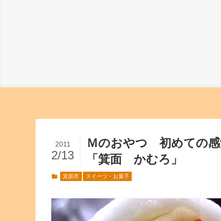
Ｍのおやつ 初めての
2011
2/13
「箕面 かむろ」
箕面市
スイーツ・お菓子