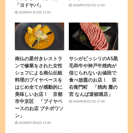
「ヨドヤバ」
2026年07月07日 17:00
2026年07月15日 17:00
南仏の星付きレストラ
サシがビッシリのA5黒
ンで修業をされた女性
毛和牛や神戸牛焼肉が
シェフによる南仏伝統
信じられないお値段で
料理のブイヤベースを
食べ放題のお店！ 宗
はじめ全てが感動的に
右衛門町 「焼肉 麓の
美味しいお店！ 京都
宮 なんば道頓堀店」
市中京区 「ブイヤベ
2026年06月27日 17:00
ースのお店 プチポワソ
ン」
2026年07月02日 17:00