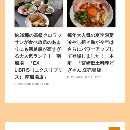
約30種の高級クロワッ
毎年大人気の夏季限定
サンが食べ放題のあま
冷やし担々麺が今年は
りにも満足感が高すぎ
さらにパワーアップし
る大人気ランチ！ 南
て登場しました！ 本
船場 「EX
町 「宮崎郷土料理ど
LIBRIS（エクスリブリ
ぎゃん 立売堀店」
ス） 南船場店」
2026年06月11日 12:30
2026年06月18日 11:00