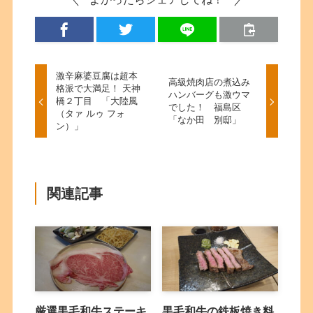
激辛麻婆豆腐は超本
高級焼肉店の煮込み
格派で大満足！ 天神
ハンバーグも激ウマ
橋２丁目 「大陸風
でした！ 福島区
（タァ ルゥ フォ
「なか田 別邸」
ン）」
関連記事
厳選黒毛和牛ステーキ
黒毛和牛の鉄板焼き料