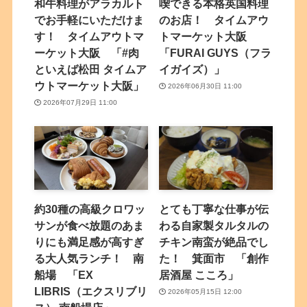
和牛料理がアラカルト
喫できる本格英国料理
でお手軽にいただけま
のお店！ タイムアウ
す！ タイムアウトマ
トマーケット大阪
ーケット大阪 「#肉
「FURAI GUYS（フラ
といえば松田 タイムア
イガイズ）」
ウトマーケット大阪」
2026年06月30日 11:00
2026年07月29日 11:00
約30種の高級クロワッ
とても丁寧な仕事が伝
サンが食べ放題のあま
わる自家製タルタルの
りにも満足感が高すぎ
チキン南蛮が絶品でし
る大人気ランチ！ 南
た！ 箕面市 「創作
船場 「EX
居酒屋 こころ」
LIBRIS（エクスリブリ
2026年05月15日 12:00