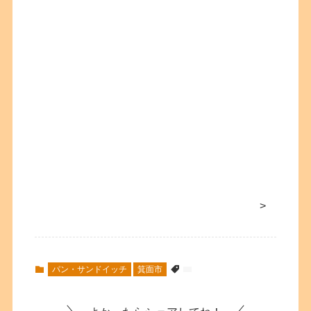
>
パン・サンドイッチ
箕面市