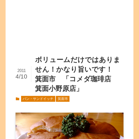
ボリュームだけではありま
せん！かなり旨いです！
2011
4/10
箕面市 「コメダ珈琲店
箕面小野原店」
パン・サンドイッチ
箕面市