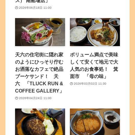
ス） 南船場店」
2026年06月18日 11:00
天六の住宅街に隠れ家
ボリューム満点で美味
のようにひっそり佇む
しくて安くて地元で大
お洒落なカフェで絶品
人気のお食事処！ 箕
ブーケサンド！ 天
面市 「母の味」
六 「TLUCK RUN &
2026年03月02日 11:30
COFFEE GALLERY」
2026年04月24日 11:00