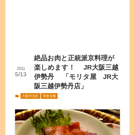
絶品お肉と正統派京料理が
楽しめます！ JR大阪三越
2011
5/13
伊勢丹 「モリタ屋 JR大
阪三越伊勢丹店」
大阪市北区
和食全般