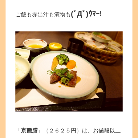
(ﾟДﾟ)ｳﾏｰ!
ご飯も赤出汁も漬物も
「
京籠膳
」（２６２５円）は、お値段以上