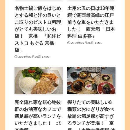
名物土鍋ご飯をはじめ
土用の丑の日は13年連
とする和と洋の良いと
続で関西最高峰の江戸
こ取りのビストロ料理
前うな重をいただきま
がとても美味しいお
した！ 西天満 「日本
店！ 京橋 「和洋ビ
料理 由多嘉」
ストロ もぐる 京橋
2026年07月26日 11:00
店」
2026年07月26日 17:00
完全隠れ家な居心地抜
握りたての美味しい8
群のお洒落なカフェで
種類のおにぎりが食べ
満足感が高いランチを
放題の満足感が高すぎ
いただきました！ 北
るランチが登場！ 京
区天満
橋 「七輪大衆酒場 け