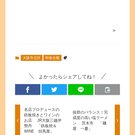
>
大阪市北区
和食全般
よかったらシェアしてね！
名店プロデュースの
抜群のバランス！完
鉄板焼きとワインの
成度の高い塩ラーメ
お店 JR大阪三越伊
ン 茨木市 「麺
勢丹 「鉄板焼＆
屋 一慶」
WINE 但馬屋」