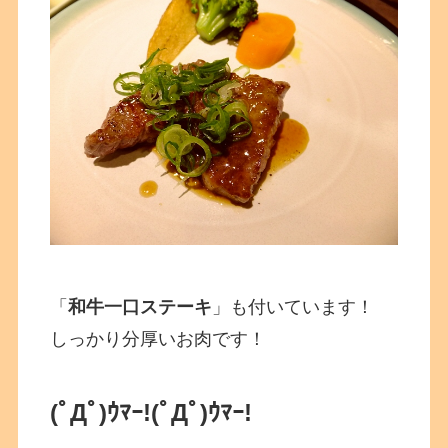
「
和牛一口ステーキ
」も付いています！
しっかり分厚いお肉です！
(ﾟДﾟ)ｳﾏｰ!
(ﾟДﾟ)ｳﾏｰ!