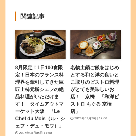
関連記事
8月限定！1日100食限
名物土鍋ご飯をはじめ
定！日本のフランス料
とする和と洋の良いと
理界を牽引してきた巨
こ取りのビストロ料理
匠上柿元勝シェフの絶
がとても美味しいお
品料理がいただけま
店！ 京橋 「和洋ビ
す！ タイムアウトマ
ストロ もぐる 京橋
ーケット大阪 「Le
店」
Chef du Mois（ル・シ
2026年07月26日 17:00
ェフ・デュ・モワ）」
2026年08月05日 11:00