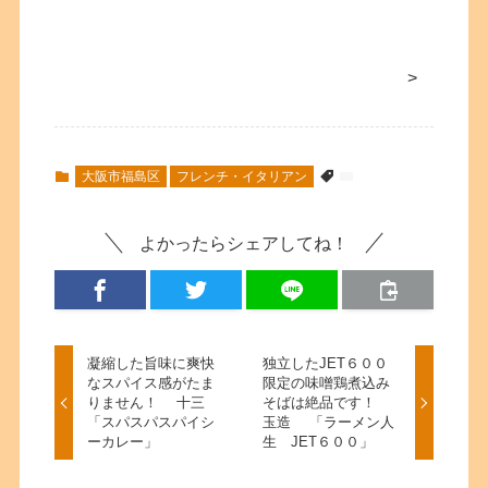
>
大阪市福島区
フレンチ・イタリアン
よかったらシェアしてね！
凝縮した旨味に爽快
独立したJET６００
なスパイス感がたま
限定の味噌鶏煮込み
りません！ 十三
そばは絶品です！
「スパスパスパイシ
玉造 「ラーメン人
ーカレー」
生 JET６００」