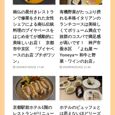
南仏の星付きレストラ
有機野菜がたっぷり摂
ンで修業をされた女性
れる本格イタリアンの
シェフによる南仏伝統
ランチコースは美味し
料理のブイヤベースを
くてボリューム満点で
はじめ全てが感動的に
抜群のコスパで満足感
美味しいお店！ 京都
が高いです！ 神戸市
市中京区 「ブイヤベ
垂水区 「よね屋 〜
ースのお店 プチポワソ
Yoneya〜 和牛と野
ン」
菜・ワインのお店」
2026年07月02日 17:00
2026年06月24日 11:30
京都駅前ホテル1階の
ホテルのビュッフェと
レストランがリニュー
は思えないほどリーズ