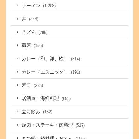
ラーメン
(1,208)
丼
(444)
うどん
(789)
蕎麦
(156)
カレー（和、洋、欧）
(314)
カレー（エスニック）
(191)
寿司
(235)
居酒屋・海鮮料理
(659)
立ち飲み
(152)
焼肉・ステーキ・肉料理
(517)
もつ鍋・鍋料理・おでん
(100)