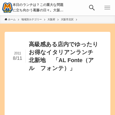
本日のランチは？この重大な問題
に立ち向かう葛藤の日々。大阪・
京都・神戸を中心とした食べ歩
ホーム
地域別カテゴリー
大阪府
大阪市北区
き、飲み歩きを綴る。
高級感ある店内でゆったり
お得なイタリアンランチ
2011
8/11
北新地 「AL Fonte（ア
ル フォンテ）」