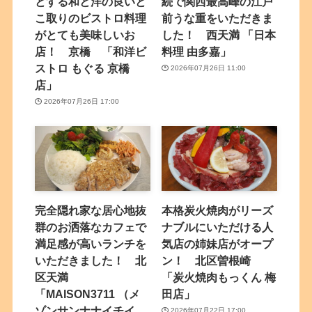
とする和と洋の良いと
続で関西最高峰の江戸
こ取りのビストロ料理
前うな重をいただきま
がとても美味しいお
した！ 西天満 「日本
店！ 京橋 「和洋ビ
料理 由多嘉」
ストロ もぐる 京橋
2026年07月26日 11:00
店」
2026年07月26日 17:00
完全隠れ家な居心地抜
本格炭火焼肉がリーズ
群のお洒落なカフェで
ナブルにいただける人
満足感が高いランチを
気店の姉妹店がオープ
いただきました！ 北
ン！ 北区曽根崎
区天満
「炭火焼肉もっくん 梅
「MAISON3711 （メ
田店」
ゾンサンナナイチイ
2026年07月22日 17:00