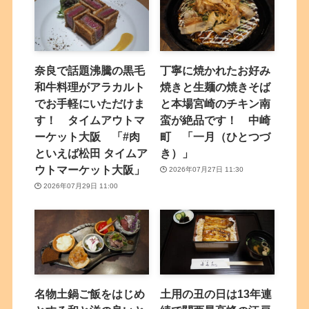
奈良で話題沸騰の黒毛
丁寧に焼かれたお好み
和牛料理がアラカルト
焼きと生麺の焼きそば
でお手軽にいただけま
と本場宮崎のチキン南
す！ タイムアウトマ
蛮が絶品です！ 中崎
ーケット大阪 「#肉
町 「一月（ひとつづ
といえば松田 タイムア
き）」
ウトマーケット大阪」
2026年07月27日 11:30
2026年07月29日 11:00
名物土鍋ご飯をはじめ
土用の丑の日は13年連