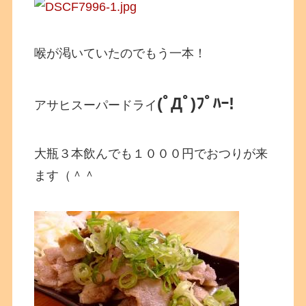
喉が渇いていたのでもう一本！
(ﾟДﾟ)ﾌﾟﾊｰ!
アサヒスーパードライ
大瓶３本飲んでも１０００円でおつりが来
ます（＾＾