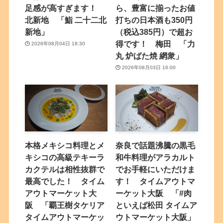
足感が高すぎます！
ら、豊富に揃ったお値
北新地 「鮨 二十二北
打ちの日本酒も350円
新地」
（税込385円）で超お
得です！ 梅田 「力
2026年08月04日 18:30
丸 炉ばた焼 網衆」
2026年08月03日 16:00
本格メキシコ料理とメ
奈良で話題沸騰の黒毛
キシコの高級テキーラ
和牛料理がアラカルト
カクテルは相性抜群で
でお手軽にいただけま
最高でした！ タイム
す！ タイムアウトマ
アウトマーケット大
ーケット大阪 「#肉
阪 「覇王樹タケリア
といえば松田 タイムア
タイムアウトマーケッ
ウトマーケット大阪」