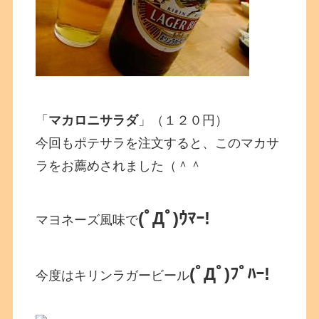
「
マカロニサラダ
」（１２０円）
今回もポテサラを注文すると、このマカサ
ラをお薦めされました（＾＾
(ﾟДﾟ)ｳﾏｰ!
マヨネーズ風味で
(ﾟДﾟ)ﾌﾟﾊｰ!
今度はキリンラガービール