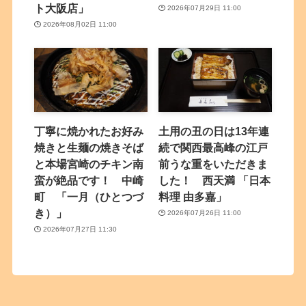
ト大阪店」
2026年07月29日 11:00
2026年08月02日 11:00
丁寧に焼かれたお好み
土用の丑の日は13年連
焼きと生麺の焼きそば
続で関西最高峰の江戸
と本場宮崎のチキン南
前うな重をいただきま
蛮が絶品です！ 中崎
した！ 西天満 「日本
町 「一月（ひとつづ
料理 由多嘉」
き）」
2026年07月26日 11:00
2026年07月27日 11:30