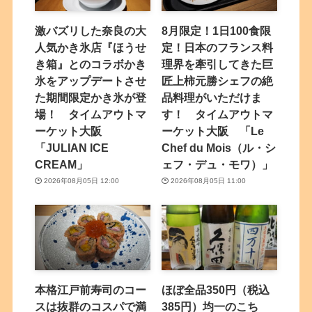
激バズリした奈良の大
8月限定！1日100食限
人気かき氷店『ほうせ
定！日本のフランス料
き箱』とのコラボかき
理界を牽引してきた巨
氷をアップデートさせ
匠上柿元勝シェフの絶
た期間限定かき氷が登
品料理がいただけま
場！ タイムアウトマ
す！ タイムアウトマ
ーケット大阪
ーケット大阪 「Le
「JULIAN ICE
Chef du Mois（ル・シ
CREAM」
ェフ・デュ・モワ）」
2026年08月05日 12:00
2026年08月05日 11:00
本格江戸前寿司のコー
ほぼ全品350円（税込
スは抜群のコスパで満
385円）均一のこち