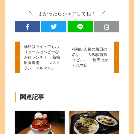
よかったらシェアしてね！
価格はライトでもボ
根強い人気の梅田の
リュームはヘビーな
名店 大阪駅前第
お得ランチ！ 新梅
３ビル 「梅田はが
田食道街 「レスト
くれ本店」
ラン マルマン」
関連記事