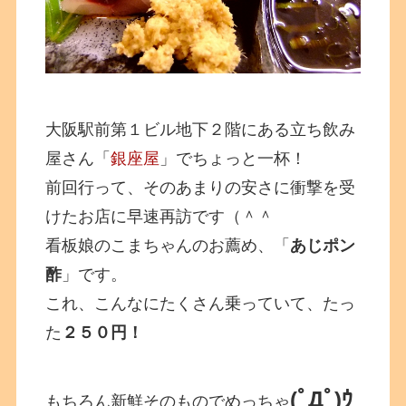
大阪駅前第１ビル地下２階にある立ち飲み
屋さん「
銀座屋
」でちょっと一杯！
前回行って、そのあまりの安さに衝撃を受
けたお店に早速再訪です（＾＾
看板娘のこまちゃんのお薦め、「
あじポン
酢
」です。
これ、こんなにたくさん乗っていて、たっ
た
２５０円！
(ﾟДﾟ)ｳ
もちろん新鮮そのものでめっちゃ