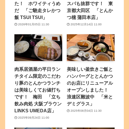
た！ ホワイティうめ
スパも抜群です！ 東
だ 「ご馳走タレかつ
京都大田区 「とんか
飯 TSUI TSUI」
つ檍 蒲田本店」
2026年01月05日 11:30
2025年12月14日 11:00
肉系居酒屋の平日ラン
美味しい釜炊きご飯と
チタイム限定のこだわ
ハンバーグととんかつ
り豚のとんかつランチ
のお店にリニューアル
は美味しくてお値打ち
オープンしました！
です！ 梅田 「立ち
浪速区難波中 「米と
飲み肉処 大阪ブラウン
デミグラス」
LINKS UMEDA店」
2025年08月04日 11:30
2025年09月24日 11:00