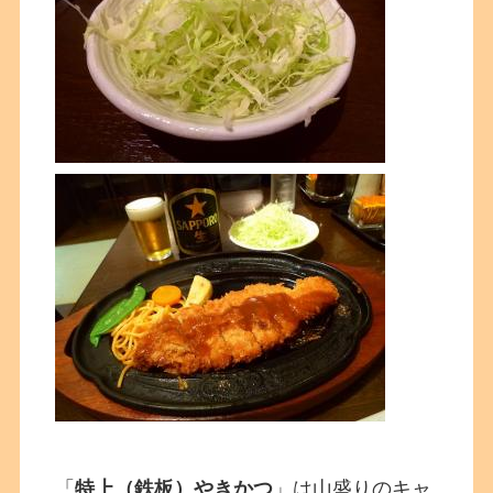
「
特上（鉄板）やきかつ
」は山盛りのキャ