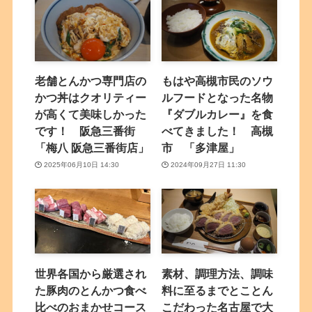
老舗とんかつ専門店の
もはや高槻市民のソウ
かつ丼はクオリティー
ルフードとなった名物
が高くて美味しかった
『ダブルカレー』を食
です！ 阪急三番街
べてきました！ 高槻
「梅八 阪急三番街店」
市 「多津屋」
2025年06月10日 14:30
2024年09月27日 11:30
世界各国から厳選され
素材、調理方法、調味
た豚肉のとんかつ食べ
料に至るまでとことん
比べのおまかせコース
こだわった名古屋で大