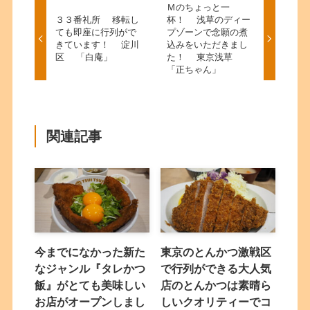
Ｍのちょっと一
３３番礼所 移転し
杯！ 浅草のディー
ても即座に行列がで
プゾーンで念願の煮
きています！ 淀川
込みをいただきまし
区 「白庵」
た！ 東京浅草
「正ちゃん」
関連記事
今までになかった新た
東京のとんかつ激戦区
なジャンル『タレかつ
で行列ができる大人気
飯』がとても美味しい
店のとんかつは素晴ら
お店がオープンしまし
しいクオリティーでコ