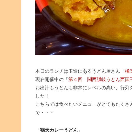
本日のランチは玉造にあるうどん屋さん「
極
現在開催中の「
第４回 関西讃岐うどん西国
お出汁もうどんも非常にレベルの高い、行列
した！
こちらでは食べたいメニューがとてもたくさ
で・・・
「
鶏天カレーうどん
」