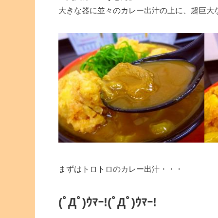
大きな器に並々のカレー出汁の上に、超巨大
まずはトロトロのカレー出汁・・・
(ﾟДﾟ)ｳﾏｰ!
(ﾟДﾟ)ｳﾏｰ!