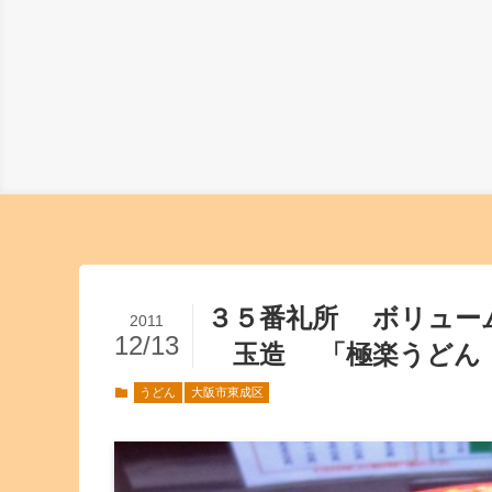
３５番礼所 ボリュー
2011
12/13
玉造 「極楽うどん 
うどん
大阪市東成区