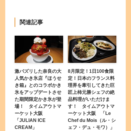
関連記事
激バズリした奈良の大
8月限定！1日100食限
人気かき氷店『ほうせ
定！日本のフランス料
き箱』とのコラボかき
理界を牽引してきた巨
氷をアップデートさせ
匠上柿元勝シェフの絶
た期間限定かき氷が登
品料理がいただけま
場！ タイムアウトマ
す！ タイムアウトマ
ーケット大阪
ーケット大阪 「Le
「JULIAN ICE
Chef du Mois（ル・シ
CREAM」
ェフ・デュ・モワ）」