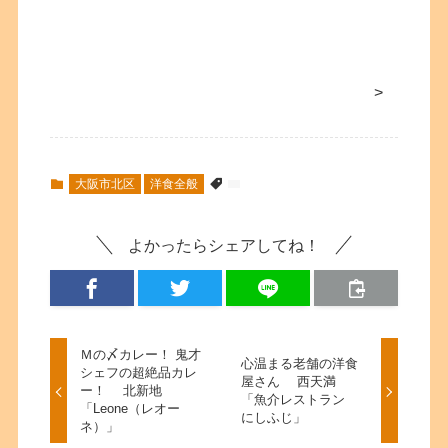
>
大阪市北区
洋食全般
よかったらシェアしてね！
Ｍの〆カレー！ 鬼才
心温まる老舗の洋食
シェフの超絶品カレ
屋さん 西天満
ー！ 北新地
「魚介レストラン
「Leone（レオー
にしふじ」
ネ）」