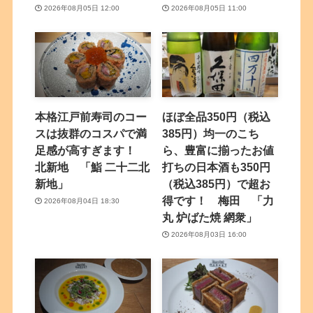
2026年08月05日 12:00
2026年08月05日 11:00
本格江戸前寿司のコー
ほぼ全品350円（税込
スは抜群のコスパで満
385円）均一のこち
足感が高すぎます！
ら、豊富に揃ったお値
北新地 「鮨 二十二北
打ちの日本酒も350円
新地」
（税込385円）で超お
得です！ 梅田 「力
2026年08月04日 18:30
丸 炉ばた焼 網衆」
2026年08月03日 16:00