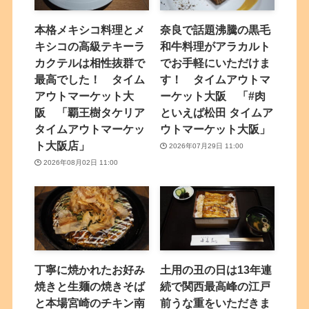
本格メキシコ料理とメ
奈良で話題沸騰の黒毛
キシコの高級テキーラ
和牛料理がアラカルト
カクテルは相性抜群で
でお手軽にいただけま
最高でした！ タイム
す！ タイムアウトマ
アウトマーケット大
ーケット大阪 「#肉
阪 「覇王樹タケリア
といえば松田 タイムア
タイムアウトマーケッ
ウトマーケット大阪」
ト大阪店」
2026年07月29日 11:00
2026年08月02日 11:00
丁寧に焼かれたお好み
土用の丑の日は13年連
焼きと生麺の焼きそば
続で関西最高峰の江戸
と本場宮崎のチキン南
前うな重をいただきま