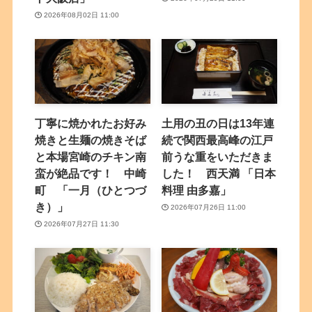
2026年08月02日 11:00
丁寧に焼かれたお好み
土用の丑の日は13年連
焼きと生麺の焼きそば
続で関西最高峰の江戸
と本場宮崎のチキン南
前うな重をいただきま
蛮が絶品です！ 中崎
した！ 西天満 「日本
町 「一月（ひとつづ
料理 由多嘉」
き）」
2026年07月26日 11:00
2026年07月27日 11:30