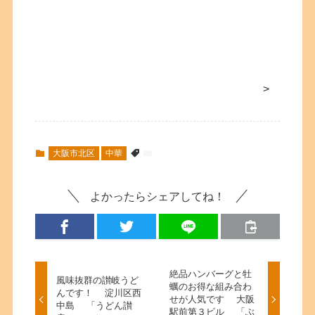
>
大阪市北区
中華
よかったらシェアしてね！
絶品ハンバーグと牡
風味抜群の讃岐うど
蠣のお得な組み合わ
んです！ 淀川区西
せが人気です 大阪
中島 「うどん讃
駅前第３ビル 「ぶ