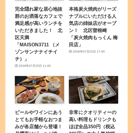
完全隠れ家な居心地抜
本格炭火焼肉がリーズ
群のお洒落なカフェで
ナブルにいただける人
満足感が高いランチを
気店の姉妹店がオープ
いただきました！ 北
ン！ 北区曽根崎
区天満
「炭火焼肉もっくん 梅
「MAISON3711 （メ
田店」
ゾンサンナナイチイ
2026年07月22日 17:00
チ）」
2026年07月25日 11:00
ビールやワインにあう
非常にクオリティーの
とてもお手軽なおつま
高い料理もドリンクも
みが各店舗から登場！
ほぼ全品350円（税込