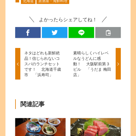
北海道
居酒屋・海鮮料理
よかったらシェアしてね！
ネタはどれも新鮮絶
素晴らしくハイレベ
品！信じられないコ
ルなうどんに感
スパのランチセット
動！ 大阪駅前第３
です！ 北海道千歳
ビル 「うだま 梅田
市 「浜寿司」
店」
関連記事