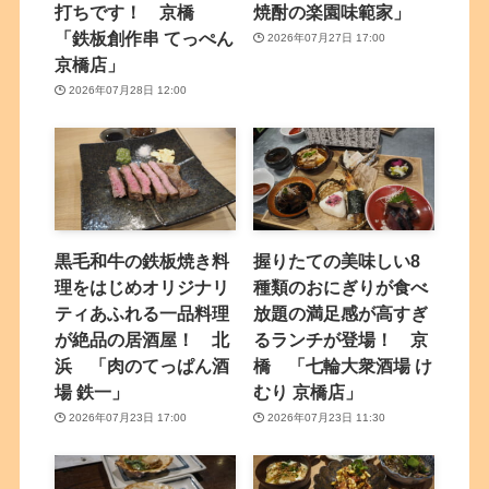
打ちです！ 京橋
焼酎の楽園味範家」
「鉄板創作串 てっぺん
2026年07月27日 17:00
京橋店」
2026年07月28日 12:00
黒毛和牛の鉄板焼き料
握りたての美味しい8
理をはじめオリジナリ
種類のおにぎりが食べ
ティあふれる一品料理
放題の満足感が高すぎ
が絶品の居酒屋！ 北
るランチが登場！ 京
浜 「肉のてっぱん酒
橋 「七輪大衆酒場 け
場 鉄一」
むり 京橋店」
2026年07月23日 17:00
2026年07月23日 11:30