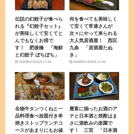
伝説の幻餃子が食べら
何を食べても美味しく
れる『幻餃子セット』
て安くて常連さんが
が美味しくて安くてと
次々にやって来られる
んでもなくお得で
大人気居酒屋！ 西区
す！ 肥後橋 「海鮮
九条 「居酒屋たぬ
と幻餃子 ぼちぼち」
き」
2026年07月31日 17:30
2026年07月30日 17:00
名物牛タンつくねと一
豊富に揃ったお酒のア
品料理食べ放題付き串
テと日本酒と焼酎はま
焼きストップランチコ
さに酒飲みの楽園で
ースがあまりにもお値
す！ 三宮 「日本酒