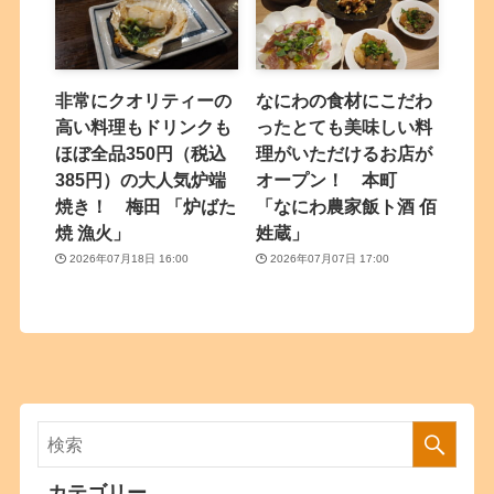
非常にクオリティーの
なにわの食材にこだわ
高い料理もドリンクも
ったとても美味しい料
ほぼ全品350円（税込
理がいただけるお店が
385円）の大人気炉端
オープン！ 本町
焼き！ 梅田 「炉ばた
「なにわ農家飯ト酒 佰
焼 漁火」
姓蔵」
2026年07月18日 16:00
2026年07月07日 17:00
カテゴリー