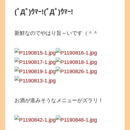
(ﾟДﾟ)ｳﾏｰ!
(ﾟДﾟ)ｳﾏｰ!
新鮮なのでやはり旨～いです（＾＾
お酒が進みそうなメニューがズラリ！