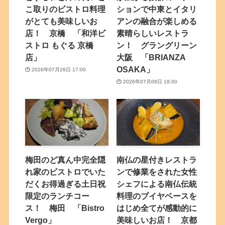
こ取りのビストロ料理
ションで中東とイタリ
がとても美味しいお
アンの融合が楽しめる
店！ 京橋 「和洋ビ
素晴らしいレストラ
ストロ もぐる 京橋
ン！ グラングリーン
店」
大阪 「BRIANZA
OSAKA」
2026年07月26日 17:00
2026年07月08日 18:00
梅田のど真ん中完全隠
南仏の星付きレストラ
れ家のビストロでいた
ンで修業をされた女性
だくお得過ぎる土日祝
シェフによる南仏伝統
限定のランチコー
料理のブイヤベースを
ス！ 梅田 「Bistro
はじめ全てが感動的に
Vergo」
美味しいお店！ 京都