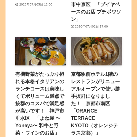
市中京区 「ブイヤベ
2026年07月05日 12:00
ースのお店 プチポワソ
ン」
2026年07月02日 17:00
有機野菜がたっぷり摂
京都駅前ホテル1階の
れる本格イタリアンの
レストランがリニュー
ランチコースは美味し
アルオープンで使い勝
くてボリューム満点で
手抜群になりまし
抜群のコスパで満足感
た！ 京都市南区
が高いです！ 神戸市
「ORANGE
垂水区 「よね屋 〜
TERRACE
Yoneya〜 和牛と野
KYOTO（オレンジテ
菜・ワインのお店」
ラス京都）」