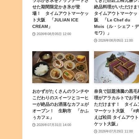
ラボかき氷をアップデートさ
てきた巨匠上柿元勝シ
せた期間限定かき氷が登
絶品料理がいただけ
場！ タイムアウトマーケッ
タイムアウトマーケッ
ト大阪 「JULIAN ICE
阪 「Le Chef du
CREAM」
Mois（ル・シェフ・
モワ）」
2026年08月05日 12:00
2026年08月05日 11:00
おかずがたくさんのランチや
奈良で話題沸騰の黒毛
こだわりのスイーツとコーヒ
理がアラカルトでお手
ーが絶品のお洒落なカフェが
ただけます！ タイム
オープン！ 生駒市 「かふ
マーケット大阪 「#
ぅカフェ」
えば松田 タイムアウ
ケット大阪」
2026年07月31日 14:00
2026年07月29日 11:00