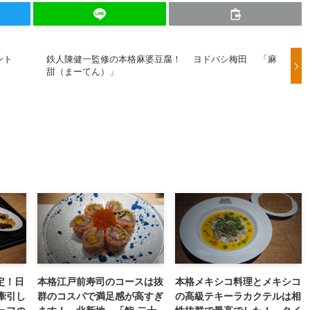
ント
鉄人陳健一監修の本格麻婆豆腐！ ヨドバシ梅田 「麻
甜（まーてん）」
定！日
本格江戸前寿司のコースは抜
本格メキシコ料理とメキシコ
牽引し
群のコスパで満足感が高すぎ
の高級テキーラカクテルは相