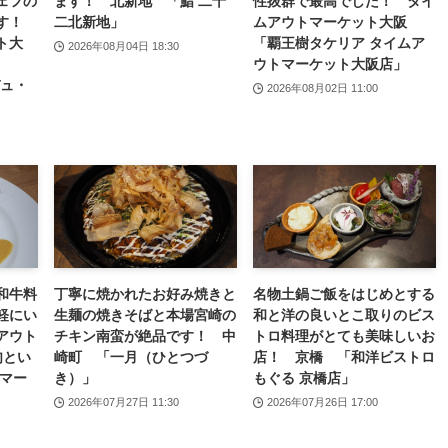
ェフの
ます！ 北新地 「鮨 二十
性抜群で最高でした！ タイ
ます！
二北新地」
ムアウトマーケット大阪
ト大
「覇王樹タケリア タイムア
2026年08月04日 18:30
ウトマーケット大阪店」
デュ・
2026年08月02日 11:00
和牛料
丁寧に焼かれたお好み焼きと
名物土鍋ご飯をはじめとする
軽にい
生麺の焼きそばと本場宮崎の
和と洋の良いとこ取りのビス
アウト
チキン南蛮が絶品です！ 中
トロ料理がとても美味しいお
肉とい
崎町 「一月（ひとつづ
店！ 京橋 「和洋ビストロ
トマー
き）」
もぐる 京橋店」
2026年07月27日 11:30
2026年07月26日 17:00