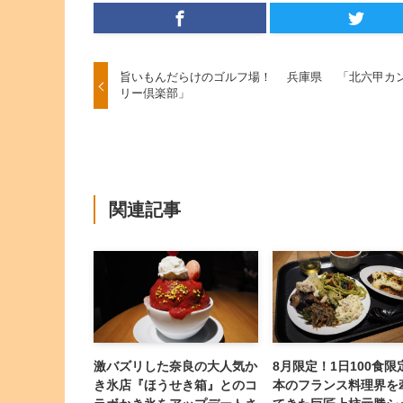
旨いもんだらけのゴルフ場！ 兵庫県 「北六甲カ
リー倶楽部」
関連記事
激バズリした奈良の大人気か
8月限定！1日100食限
き氷店『ほうせき箱』とのコ
本のフランス料理界を