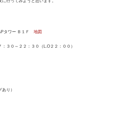
夜に行ってみようと思います。
APタワー Ｂ１Ｆ
地図
：３０～２２：３０（L.O２２：００）
グあり）