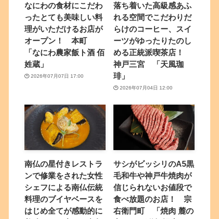
なにわの食材にこだわ
落ち着いた高級感あふ
ったとても美味しい料
れる空間でこだわりだ
理がいただけるお店が
らけのコーヒー、スイ
オープン！ 本町
ーツがゆったりたのし
「なにわ農家飯ト酒 佰
める正統派喫茶店！
姓蔵」
神戸三宮 「天風珈
琲」
2026年07月07日 17:00
2026年07月04日 12:00
南仏の星付きレストラ
サシがビッシリのA5黒
ンで修業をされた女性
毛和牛や神戸牛焼肉が
シェフによる南仏伝統
信じられないお値段で
料理のブイヤベースを
食べ放題のお店！ 宗
はじめ全てが感動的に
右衛門町 「焼肉 麓の