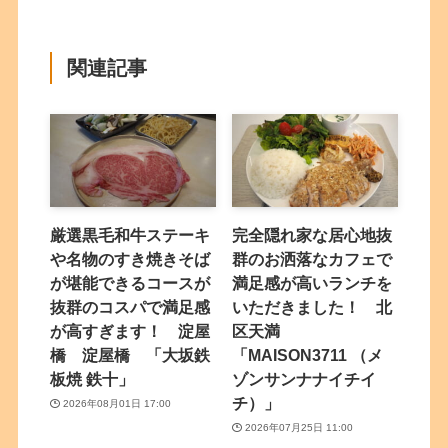
関連記事
厳選黒毛和牛ステーキ
完全隠れ家な居心地抜
や名物のすき焼きそば
群のお洒落なカフェで
が堪能できるコースが
満足感が高いランチを
抜群のコスパで満足感
いただきました！ 北
が高すぎます！ 淀屋
区天満
橋 淀屋橋 「大坂鉄
「MAISON3711 （メ
板焼 鉄十」
ゾンサンナナイチイ
チ）」
2026年08月01日 17:00
2026年07月25日 11:00