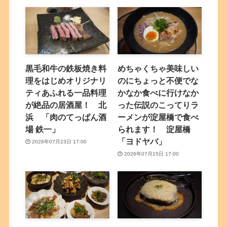
黒毛和牛の鉄板焼き料
めちゃくちゃ美味しい
理をはじめオリジナリ
のにちょっと不便でな
ティあふれる一品料理
かなか食べに行けなか
が絶品の居酒屋！ 北
った伝説のこってりラ
浜 「肉のてっぱん酒
ーメンが淀屋橋で食べ
場 鉄一」
られます！ 淀屋橋
「ヨドヤバ」
2026年07月23日 17:00
2026年07月15日 17:00