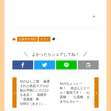
>
大阪市中央区
カフェ
よかったらシェアしてね！
Ｍのはしご酒 厳選
Ｍのちょっと一
された絶品マグロが
杯！ 赤ぱんとビー
超お手軽にいただけ
ル！最高です！ 心
る名店！ 高槻市
斎橋 「心斎橋 る
「居酒屋 希
まやんカレー」
SAKU（きさく）」