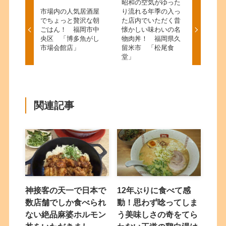
昭和の空気がゆった
市場内の人気居酒屋
り流れる年季の入っ
でちょっと贅沢な朝
た店内でいただく昔
ごはん！ 福岡市中
懐かしい味わいの名
央区 「博多魚がし
物肉丼！ 福岡県久
市場会館店」
留米市 「松尾食
堂」
関連記事
神接客の天一で日本で
12年ぶりに食べて感
数店舗でしか食べられ
動！思わず唸ってしま
ない絶品麻婆ホルモン
う美味しさの奇をてら