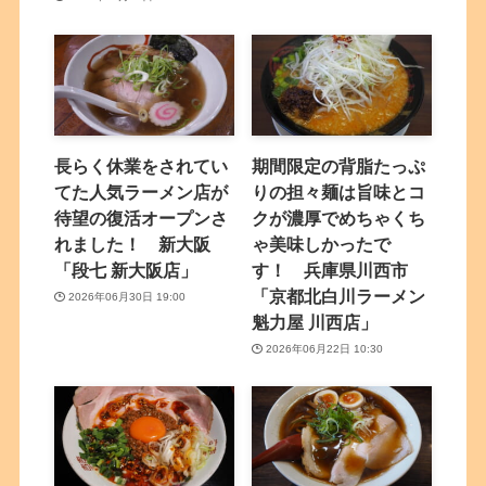
長らく休業をされてい
期間限定の背脂たっぷ
てた人気ラーメン店が
りの担々麺は旨味とコ
待望の復活オープンさ
クが濃厚でめちゃくち
れました！ 新大阪
ゃ美味しかったで
「段七 新大阪店」
す！ 兵庫県川西市
「京都北白川ラーメン
2026年06月30日 19:00
魁力屋 川西店」
2026年06月22日 10:30