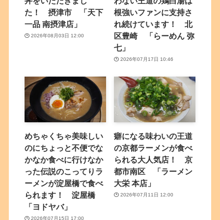
丼をいただきまし
わない王道の鶏白湯は
た！ 摂津市 「天下
根強いファンに支持さ
一品 南摂津店」
れ続けています！ 北
区豊崎 「らーめん 弥
2026年08月03日 12:00
七」
2026年07月17日 10:46
めちゃくちゃ美味しい
癖になる味わいの王道
のにちょっと不便でな
の京都ラーメンが食べ
かなか食べに行けなか
られる大人気店！ 京
った伝説のこってりラ
都市南区 「ラーメン
ーメンが淀屋橋で食べ
大栄 本店」
られます！ 淀屋橋
2026年07月11日 12:00
「ヨドヤバ」
2026年07月15日 17:00