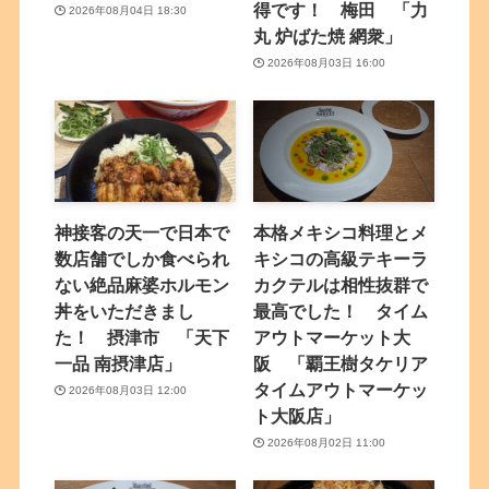
得です！ 梅田 「力
2026年08月04日 18:30
丸 炉ばた焼 網衆」
2026年08月03日 16:00
神接客の天一で日本で
本格メキシコ料理とメ
数店舗でしか食べられ
キシコの高級テキーラ
ない絶品麻婆ホルモン
カクテルは相性抜群で
丼をいただきまし
最高でした！ タイム
た！ 摂津市 「天下
アウトマーケット大
一品 南摂津店」
阪 「覇王樹タケリア
タイムアウトマーケッ
2026年08月03日 12:00
ト大阪店」
2026年08月02日 11:00