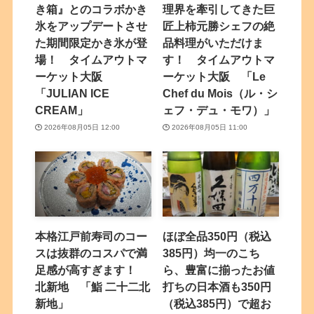
き箱』とのコラボかき
理界を牽引してきた巨
氷をアップデートさせ
匠上柿元勝シェフの絶
た期間限定かき氷が登
品料理がいただけま
場！ タイムアウトマ
す！ タイムアウトマ
ーケット大阪
ーケット大阪 「Le
「JULIAN ICE
Chef du Mois（ル・シ
CREAM」
ェフ・デュ・モワ）」
2026年08月05日 12:00
2026年08月05日 11:00
本格江戸前寿司のコー
ほぼ全品350円（税込
スは抜群のコスパで満
385円）均一のこち
足感が高すぎます！
ら、豊富に揃ったお値
北新地 「鮨 二十二北
打ちの日本酒も350円
新地」
（税込385円）で超お