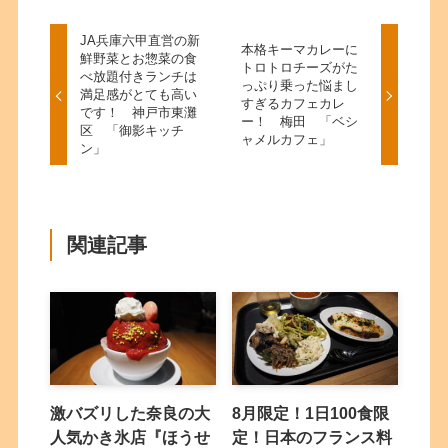
JA兵庫六甲直営の新
本格キーマカレーに
鮮野菜とお惣菜の食
トロトロチーズがた
べ放題付きランチは
っぷり乗った悩まし
満足感がとても高い
すぎるカフェカレ
です！ 神戸市東灘
ー！ 梅田 「ベシ
区 「御影キッチ
ャメルカフェ」
ン」
関連記事
激バズリした奈良の大
8月限定！1日100食限
人気かき氷店『ほうせ
定！日本のフランス料