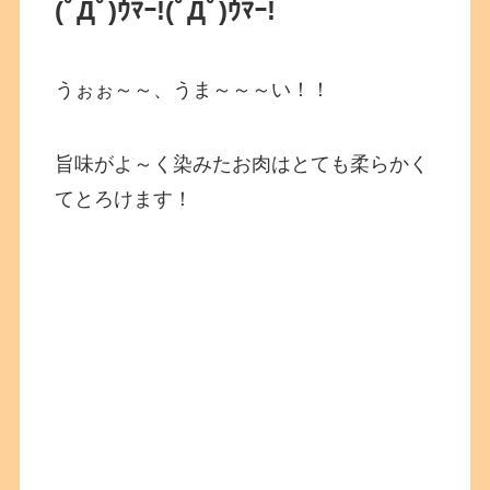
(ﾟДﾟ)ｳﾏｰ!
(ﾟДﾟ)ｳﾏｰ!
うぉぉ～～、うま～～～い！！
旨味がよ～く染みたお肉はとても柔らかく
てとろけます！