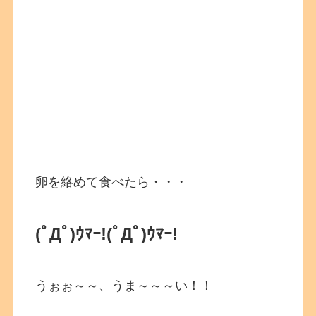
卵を絡めて食べたら・・・
(ﾟДﾟ)ｳﾏｰ!
(ﾟДﾟ)ｳﾏｰ!
うぉぉ～～、うま～～～い！！