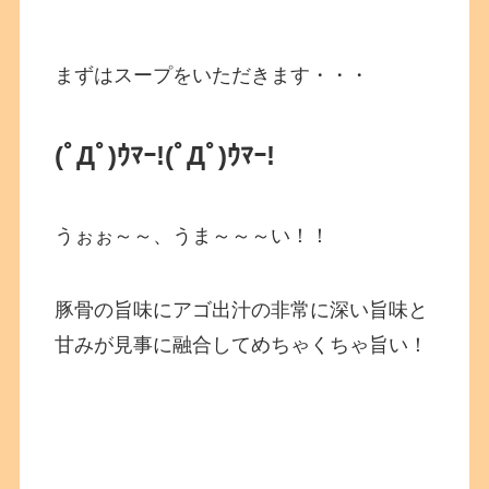
まずはスープをいただきます・・・
(ﾟДﾟ)ｳﾏｰ!
(ﾟДﾟ)ｳﾏｰ!
うぉぉ～～、うま～～～い！！
豚骨の旨味にアゴ出汁の非常に深い旨味と
甘みが見事に融合してめちゃくちゃ旨い！