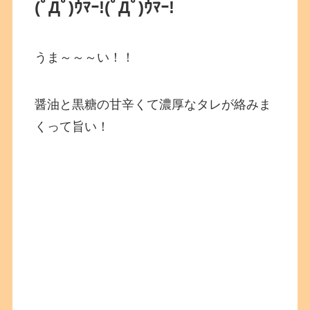
(ﾟДﾟ)ｳﾏｰ!
(ﾟДﾟ)ｳﾏｰ!
うま～～～い！！
醤油と黒糖の甘辛くて濃厚なタレが絡みま
くって旨い！