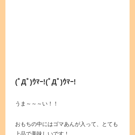
(ﾟДﾟ)ｳﾏｰ!
(ﾟДﾟ)ｳﾏｰ!
うま～～～い！！
おもちの中にはゴマあんが入って、とても
上品で美味しいです！