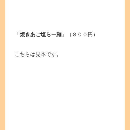
「
焼きあご塩らー麺
」（８００円）
こちらは見本です。