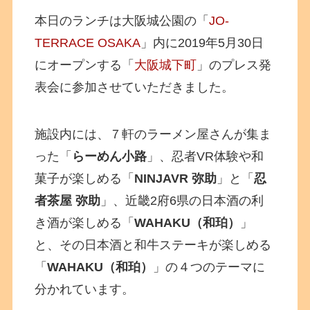
本日のランチは大阪城公園の「
JO-
TERRACE OSAKA
」内に2019年5月30日
にオープンする「
大阪城下町
」のプレス発
表会に参加させていただきました。
施設内には、７軒のラーメン屋さんが集ま
った「
らーめん小路
」、忍者VR体験や和
菓子が楽しめる「
NINJAVR 弥助
」と「
忍
者茶屋 弥助
」、近畿2府6県の日本酒の利
き酒が楽しめる「
WAHAKU（和珀）
」
と、その日本酒と和牛ステーキが楽しめる
「
WAHAKU（和珀）
」の４つのテーマに
分かれています。