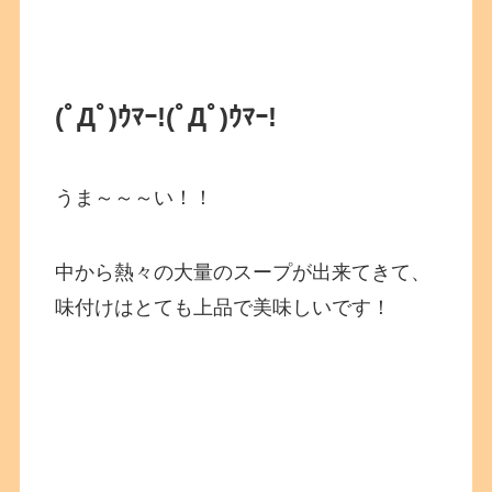
(ﾟДﾟ)ｳﾏｰ!
(ﾟДﾟ)ｳﾏｰ!
うま～～～い！！
中から熱々の大量のスープが出来てきて、
味付けはとても上品で美味しいです！