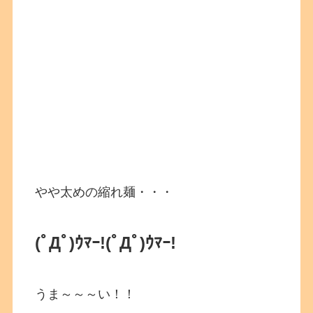
やや太めの縮れ麺・・・
(ﾟДﾟ)ｳﾏｰ!
(ﾟДﾟ)ｳﾏｰ!
うま～～～い！！