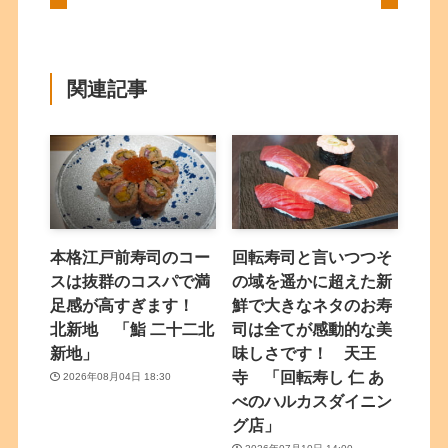
関連記事
本格江戸前寿司のコー
回転寿司と言いつつそ
スは抜群のコスパで満
の域を遥かに超えた新
足感が高すぎます！
鮮で大きなネタのお寿
北新地 「鮨 二十二北
司は全てが感動的な美
新地」
味しさです！ 天王
寺 「回転寿し 仁 あ
2026年08月04日 18:30
べのハルカスダイニン
グ店」