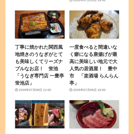
2026年07月10日 14:00
丁寧に焼かれた関西風
一度食べると間違いな
地焼きのうなぎがとて
く癖になる唐揚げが最
も美味しくてリーズナ
高に美味しい地元で大
ブルなお店！ 蛍池
人気の居酒屋！ 豊中
「うなぎ専門店 一豊亭
市 「楽酒場 らんらん
蛍池店」
亭」
2026年07月08日 12:00
2026年07月06日 18:00