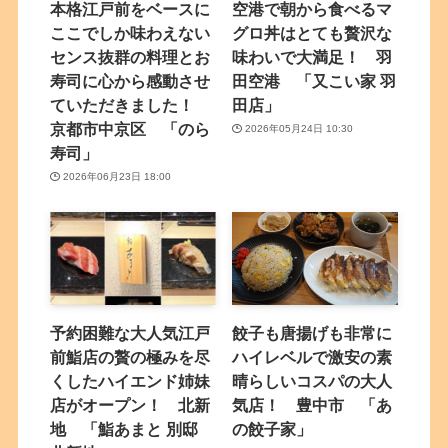
本格江戸前をベースに
空港で朝から食べるマ
ここでしか味わえない
グロ丼はとても贅沢な
センス抜群の料理とお
味わいで大満足！ 羽
寿司に心から感動させ
田空港 「又こい家 羽
ていただきました！
田店」
京都市中京区 「のら
2026年05月24日 10:30
寿司」
2026年06月23日 18:00
予約困難な大人気江戸
餃子も唐揚げも非常に
前鮨店の贅の極みを尽
ハイレベルで激安の素
くしたハイエンド姉妹
晴らしいコスパの大人
店がオープン！ 北新
気店！ 豊中市 「あ
地 「鮨あまと 別邸
の餃子家」