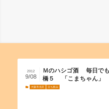
Ｍのハシゴ酒 毎日で
2012
9/08
橋５ 「こまちゃん」
大阪市北区
立ち飲み