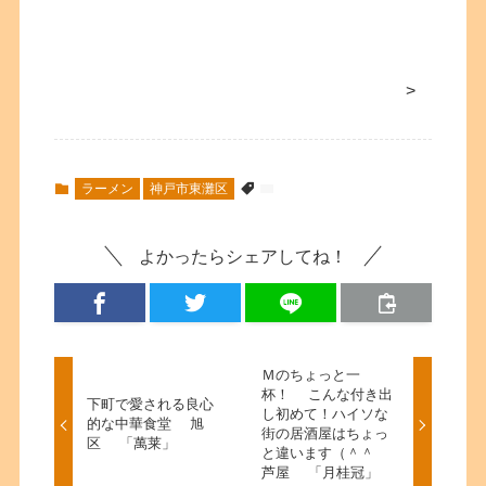
>
ラーメン
神戸市東灘区
よかったらシェアしてね！
Ｍのちょっと一
杯！ こんな付き出
下町で愛される良心
し初めて！ハイソな
的な中華食堂 旭
街の居酒屋はちょっ
区 「萬莱」
と違います（＾＾
芦屋 「月桂冠」