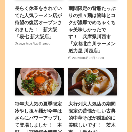
長らく休業をされてい
期間限定の背脂たっぷ
てた人気ラーメン店が
りの担々麺は旨味とコ
待望の復活オープンさ
クが濃厚でめちゃくち
れました！ 新大阪
ゃ美味しかったで
「段七 新大阪店」
す！ 兵庫県川西市
「京都北白川ラーメン
2026年06月30日 19:00
魁力屋 川西店」
2026年06月22日 10:30
毎年大人気の夏季限定
大行列大人気店の期間
冷やし担々麺が今年は
限定の昔懐かしい古典
さらにパワーアップし
的中華そばが感動的に
て登場しました！ 本
美味しいです！ 茨木