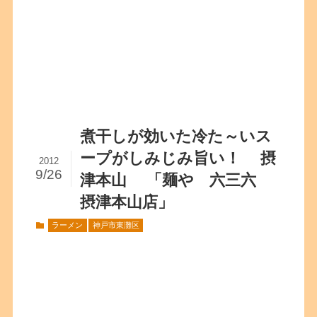
煮干しが効いた冷た～いス
ープがしみじみ旨い！ 摂
2012
9/26
津本山 「麺や 六三六
摂津本山店」
ラーメン
神戸市東灘区