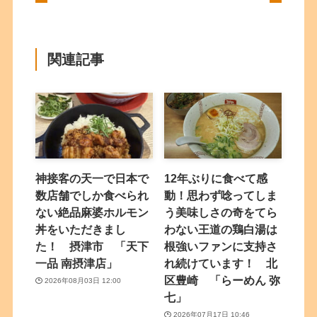
関連記事
神接客の天一で日本で
12年ぶりに食べて感
数店舗でしか食べられ
動！思わず唸ってしま
ない絶品麻婆ホルモン
う美味しさの奇をてら
丼をいただきまし
わない王道の鶏白湯は
た！ 摂津市 「天下
根強いファンに支持さ
一品 南摂津店」
れ続けています！ 北
区豊崎 「らーめん 弥
2026年08月03日 12:00
七」
2026年07月17日 10:46