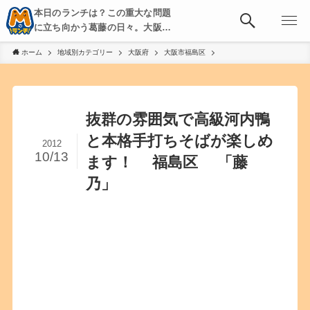
本日のランチは？この重大な問題
に立ち向かう葛藤の日々。大阪・
京都・神戸を中心とした食べ歩
ホーム
地域別カテゴリー
大阪府
大阪市福島区
き、飲み歩きを綴る。
抜群の雰囲気で高級河内鴨
と本格手打ちそばが楽しめ
2012
10/13
ます！ 福島区 「藤
乃」