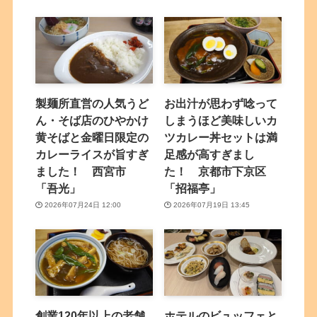
製麺所直営の人気うど
お出汁が思わず唸って
ん・そば店のひやかけ
しまうほど美味しいカ
黄そばと金曜日限定の
ツカレー丼セットは満
カレーライスが旨すぎ
足感が高すぎまし
ました！ 西宮市
た！ 京都市下京区
「吾光」
「招福亭」
2026年07月24日 12:00
2026年07月19日 13:45
創業120年以上の老舗
ホテルのビュッフェと