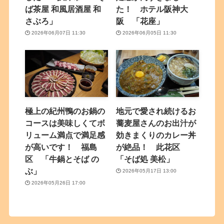
ば茶屋 和風居酒屋 和
た！ ホテル阪神大
さぶろ」
阪 「花座」
2026年06月07日 11:30
2026年06月05日 11:30
極上の紀州鴨のお鍋の
地元で愛され続けるお
コースは美味しくてボ
蕎麦屋さんのお出汁が
リューム満点で満足感
効きまくりのカレー丼
が高いです！ 福島
が絶品！ 此花区
区 「牛鍋とそば の
「そば処 美松」
ぶ」
2026年05月17日 13:00
2026年05月26日 17:00