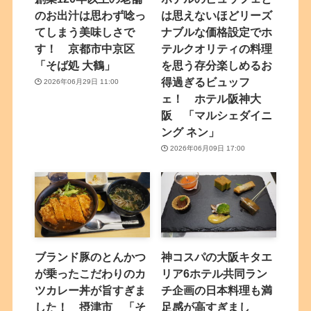
のお出汁は思わず唸っ
は思えないほどリーズ
てしまう美味しさで
ナブルな価格設定でホ
す！ 京都市中京区
テルクオリティの料理
「そば処 大鶴」
を思う存分楽しめるお
得過ぎるビュッフ
2026年06月29日 11:00
ェ！ ホテル阪神大
阪 「マルシェダイニ
ング ネン」
2026年06月09日 17:00
ブランド豚のとんかつ
神コスパの大阪キタエ
が乗ったこだわりのカ
リア6ホテル共同ラン
ツカレー丼が旨すぎま
チ企画の日本料理も満
した！ 摂津市 「そ
足感が高すぎまし