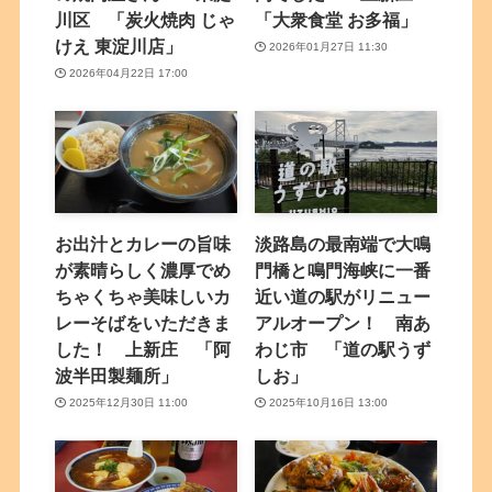
川区 「炭火焼肉 じゃ
「大衆食堂 お多福」
けえ 東淀川店」
2026年01月27日 11:30
2026年04月22日 17:00
お出汁とカレーの旨味
淡路島の最南端で大鳴
が素晴らしく濃厚でめ
門橋と鳴門海峡に一番
ちゃくちゃ美味しいカ
近い道の駅がリニュー
レーそばをいただきま
アルオープン！ 南あ
した！ 上新庄 「阿
わじ市 「道の駅うず
波半田製麺所」
しお」
2025年12月30日 11:00
2025年10月16日 13:00