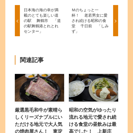
日本海の海の幸が満
Ｍのちょっと一
載のとても楽しい道
杯！ 老若男女に愛
の駅 舞鶴市 「道
され続ける昭和の食
の駅舞鶴港とれとれ
堂 千日前 「しみ
センター」
ず」
関連記事
厳選黒毛和牛が素晴ら
昭和の空気がゆったり
しくリーズナブルにい
流れる地元で愛され続
ただける地元で大人気
ける食堂の昼飲みは最
の焼肉屋さん！ 東淀
高でした！ 上新庄