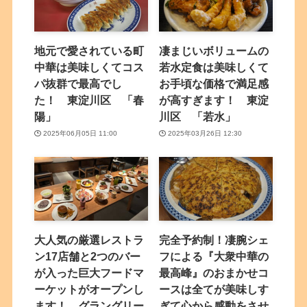
地元で愛されている町
凄まじいボリュームの
中華は美味しくてコス
若水定食は美味しくて
パ抜群で最高でし
お手頃な価格で満足感
た！ 東淀川区 「春
が高すぎます！ 東淀
陽」
川区 「若水」
2025年06月05日 11:00
2025年03月26日 12:30
大人気の厳選レストラ
完全予約制！凄腕シェ
ン17店舗と2つのバー
フによる『大衆中華の
が入った巨大フードマ
最高峰』のおまかせコ
ーケットがオープンし
ースは全てが美味しす
ます！ グラングリー
ぎて心から感動をさせ