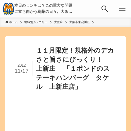
本日のランチは？この重大な問題
に立ち向かう葛藤の日々。大阪・
京都・神戸を中心とした食べ歩
ホーム
地域別カテゴリー
大阪府
大阪市東淀川区
き、飲み歩きを綴る。
１１月限定！規格外のデカ
さと旨さにびっくり！
2012
上新庄 「１ポンドのス
11/17
テーキハンバーグ タケ
ル 上新庄店」