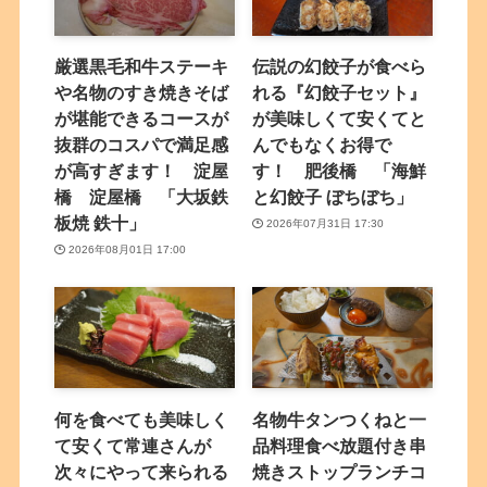
厳選黒毛和牛ステーキ
伝説の幻餃子が食べら
や名物のすき焼きそば
れる『幻餃子セット』
が堪能できるコースが
が美味しくて安くてと
抜群のコスパで満足感
んでもなくお得で
が高すぎます！ 淀屋
す！ 肥後橋 「海鮮
橋 淀屋橋 「大坂鉄
と幻餃子 ぼちぼち」
板焼 鉄十」
2026年07月31日 17:30
2026年08月01日 17:00
何を食べても美味しく
名物牛タンつくねと一
て安くて常連さんが
品料理食べ放題付き串
次々にやって来られる
焼きストップランチコ