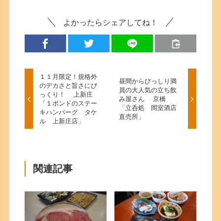
よかったらシェアしてね！
１１月限定！規格外
昼間からびっしり満
のデカさと旨さにび
員の大人気の立ち飲
っくり！ 上新庄
み屋さん 京橋
「１ポンドのステー
「立呑処 岡室酒店
キハンバーグ タケ
直売所」
ル 上新庄店」
関連記事