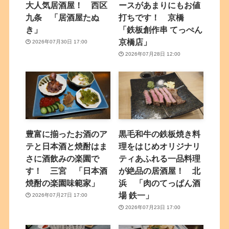
大人気居酒屋！ 西区
ースがあまりにもお値
九条 「居酒屋たぬ
打ちです！ 京橋
き」
「鉄板創作串 てっぺん
京橋店」
2026年07月30日 17:00
2026年07月28日 12:00
豊富に揃ったお酒のア
黒毛和牛の鉄板焼き料
テと日本酒と焼酎はま
理をはじめオリジナリ
さに酒飲みの楽園で
ティあふれる一品料理
す！ 三宮 「日本酒
が絶品の居酒屋！ 北
焼酎の楽園味範家」
浜 「肉のてっぱん酒
場 鉄一」
2026年07月27日 17:00
2026年07月23日 17:00