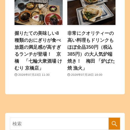
握りたての美味しい8
非常にクオリティーの
種類のおにぎりが食べ
高い料理もドリンクも
放題の満足感が高すぎ
ほぼ全品350円（税込
るランチが登場！ 京
385円）の大人気炉端
橋 「七輪大衆酒場 け
焼き！ 梅田 「炉ばた
むり 京橋店」
焼 漁火」
2026年07月23日 11:30
2026年07月18日 16:00