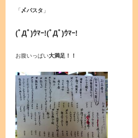
「
〆パスタ
」
(ﾟДﾟ)ｳﾏｰ!
(ﾟДﾟ)ｳﾏｰ!
お腹いっぱい
大満足！！