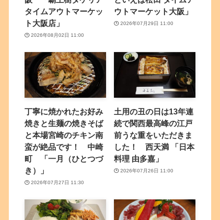
タイムアウトマーケッ
ウトマーケット大阪」
ト大阪店」
2026年07月29日 11:00
2026年08月02日 11:00
丁寧に焼かれたお好み
土用の丑の日は13年連
焼きと生麺の焼きそば
続で関西最高峰の江戸
と本場宮崎のチキン南
前うな重をいただきま
蛮が絶品です！ 中崎
した！ 西天満 「日本
町 「一月（ひとつづ
料理 由多嘉」
き）」
2026年07月26日 11:00
2026年07月27日 11:30