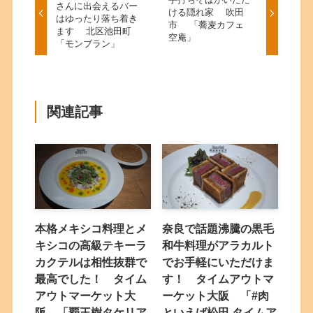
さんに出会えるバー
ける隠れ家 吹田
はゆったり落ち着き
市 「蕎麦カフェ
ます 北区池田町
空庵」
「モンブラン」
関連記事
本格メキシコ料理とメ
奈良で話題沸騰の黒毛
キシコの高級テキーラ
和牛料理がアラカルト
カクテルは相性抜群で
でお手軽にいただけま
最高でした！ タイム
す！ タイムアウトマ
アウトマーケット大
ーケット大阪 「#肉
阪 「覇王樹タケリア
といえば松田 タイムア