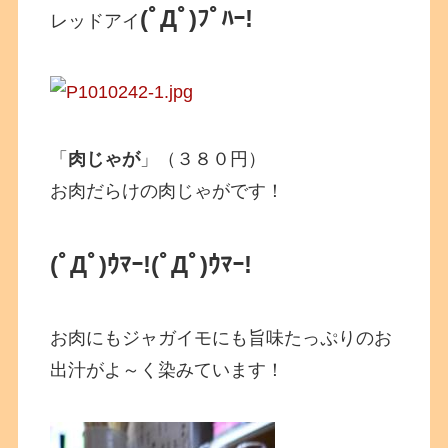
(ﾟДﾟ)ﾌﾟﾊｰ!
レッドアイ
「
肉じゃが
」（３８０円）
お肉だらけの肉じゃがです！
(ﾟДﾟ)ｳﾏｰ!
(ﾟДﾟ)ｳﾏｰ!
お肉にもジャガイモにも旨味たっぷりのお
出汁がよ～く染みています！