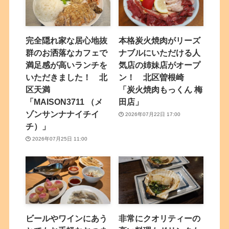
完全隠れ家な居心地抜
本格炭火焼肉がリーズ
群のお洒落なカフェで
ナブルにいただける人
満足感が高いランチを
気店の姉妹店がオープ
いただきました！ 北
ン！ 北区曽根崎
区天満
「炭火焼肉もっくん 梅
「MAISON3711 （メ
田店」
ゾンサンナナイチイ
2026年07月22日 17:00
チ）」
2026年07月25日 11:00
ビールやワインにあう
非常にクオリティーの