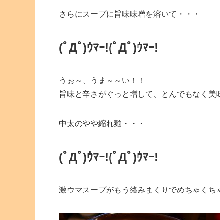
さらにスープに旨味味噌を溶いて・・・
(ﾟДﾟ)ｳﾏｰ!
(ﾟДﾟ)ｳﾏｰ!
うぉ～、うま～～い！！
旨味と辛さがぐっと増して、とんでもなく美
中太のやや縮れ麺・・・
(ﾟДﾟ)ｳﾏｰ!
(ﾟДﾟ)ｳﾏｰ!
激ウマスープがもう絡みまくりでめちゃくち