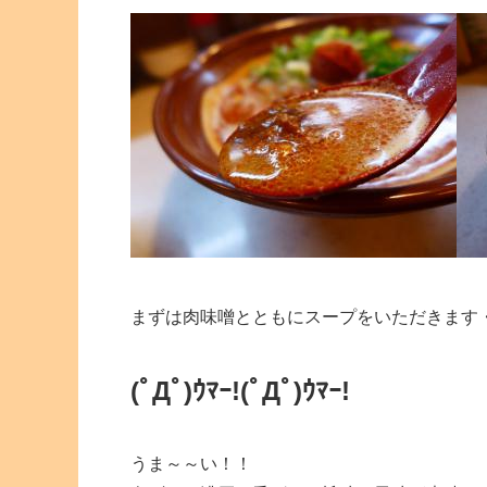
まずは肉味噌とともにスープをいただきます
(ﾟДﾟ)ｳﾏｰ!
(ﾟДﾟ)ｳﾏｰ!
うま～～い！！