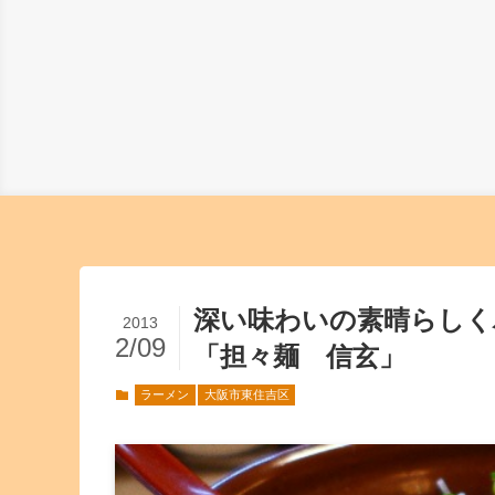
深い味わいの素晴らし
2013
2/09
「担々麺 信玄」
ラーメン
大阪市東住吉区