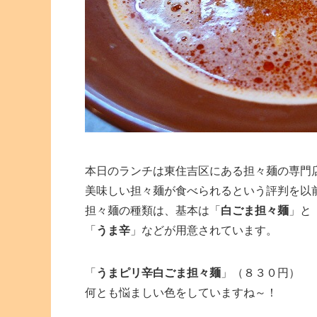
本日のランチは東住吉区にある担々麺の専門
美味しい担々麺が食べられるという評判を以
担々麺の種類は、基本は「
白ごま担々麺
」と
「
うま辛
」などが用意されています。
「
うまピリ辛白ごま担々麺
」（８３０円）
何とも悩ましい色をしていますね～！