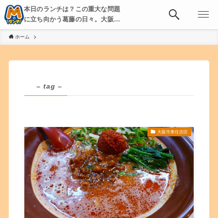
本日のランチは？この重大な問題
に立ち向かう葛藤の日々。大阪・
京都・神戸を中心とした食べ歩
ホーム
き、飲み歩きを綴る。
– tag –
大阪市東住吉区