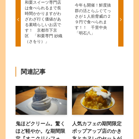
和栗スイーツ専門店
今年も開催！鮮度抜
は食べられるまで長
群の活とらふぐてっ
時間かかりますがわ
さが１人前脅威の２
ざわざ行く価値があ
９円で食べられま
る素晴らしいお店で
す！！ 千里中央
す！ 京都市下京
「明石八」
区 「和栗専門 紗織
（さをり）」
関連記事
鬼ほどクリーム。驚く
人気カフェの期間限定
ほど軽やか。な期間限
ポップアップ店のかき
定『オニクリシフォ
氷とカヌレのセットが