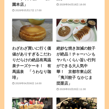
園本店」
2026年04月18日 16:00
2026年05月17日 17:00
わざわざ買いに行く価
絶妙な焼き加減の餃子
値がありすぎるこだわ
が絶品！チャーハンも
りだらけの絶品有馬温
ヤバいくらい旨い行列
泉チーズケーキ！ 有
ができる大人気中
馬温泉 「うわなり珈
華！ 京都市東山区
琲」
「夷川餃子 なかじま
団栗店」
2026年04月06日 14:00
2026年03月20日 11:30