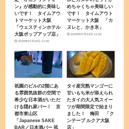
ン』が感動的に美味し
めちゃくちゃ美味しい
いです！ タイムアウ
です！ タイムアウト
トマーケット大阪
マーケット大阪 「カ
「ウェスティンホテル
ヌレと、かき氷」
大阪ポップアップ店」
2026年07月14日 11:00
2026年07月16日 11:00
祇園のビルの2階にあ
タイ産完熟マンゴーに
る雰囲気抜群の空間で
甘いもち米が添えられ
希少な日本酒がいただ
たタイの大人気スイー
ける隠れ家バー！ 京
ツが期間限定で始まり
都市東山区
ました！ 梅田 「ク
「Japanese SAKE
ンテープ ルクア大阪
BAR／日本酒バー 祇
店」