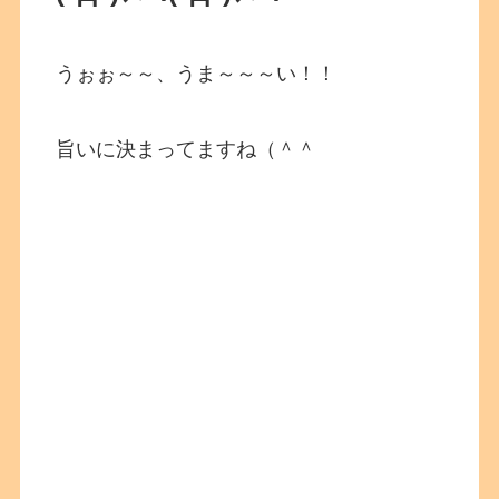
うぉぉ～～、うま～～～い！！
旨いに決まってますね（＾＾