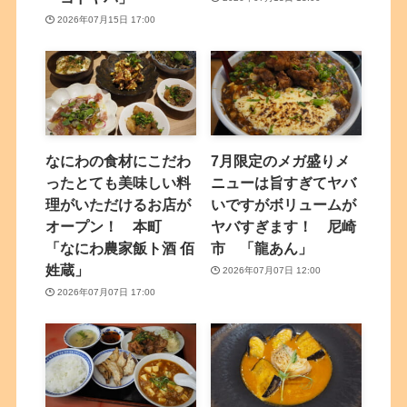
2026年07月15日 17:00
なにわの食材にこだわ
7月限定のメガ盛りメ
ったとても美味しい料
ニューは旨すぎてヤバ
理がいただけるお店が
いですがボリュームが
オープン！ 本町
ヤバすぎます！ 尼崎
「なにわ農家飯ト酒 佰
市 「龍あん」
姓蔵」
2026年07月07日 12:00
2026年07月07日 17:00