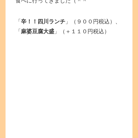
食べに行ってきました（＾＾
「
辛！！四川ランチ
」（９００円税込）、
「
麻婆豆腐大盛
」（＋１１０円税込）