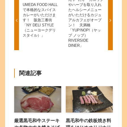
UMEDA FOOD HALL
やハーブを取り入れ
で本格的なスパイス
たヘルシーメニュー
カレーがいただけま
がいただけるカジュ
す！ 阪急三番街
アルカフェがオープ
「NY DELI STYLE
ン！ 天満橋
（ニューヨークデリ
「YUP!NOP!（ヤッ
スタイル）」
プ ノップ）
RIVERSIDE
DINER」
関連記事
厳選黒毛和牛ステーキ
黒毛和牛の鉄板焼き料