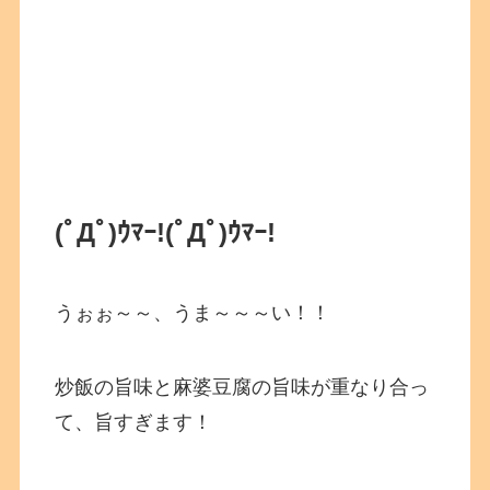
(ﾟДﾟ)ｳﾏｰ!
(ﾟДﾟ)ｳﾏｰ!
うぉぉ～～、うま～～～い！！
炒飯の旨味と麻婆豆腐の旨味が重なり合っ
て、旨すぎます！