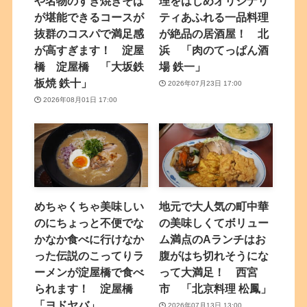
や名物のすき焼きそば
理をはじめオリジナリ
が堪能できるコースが
ティあふれる一品料理
抜群のコスパで満足感
が絶品の居酒屋！ 北
が高すぎます！ 淀屋
浜 「肉のてっぱん酒
橋 淀屋橋 「大坂鉄
場 鉄一」
板焼 鉄十」
2026年07月23日 17:00
2026年08月01日 17:00
めちゃくちゃ美味しい
地元で大人気の町中華
のにちょっと不便でな
の美味しくてボリュー
かなか食べに行けなか
ム満点のAランチはお
った伝説のこってりラ
腹がはち切れそうにな
ーメンが淀屋橋で食べ
って大満足！ 西宮
られます！ 淀屋橋
市 「北京料理 松鳳」
「ヨドヤバ」
2026年07月13日 13:00