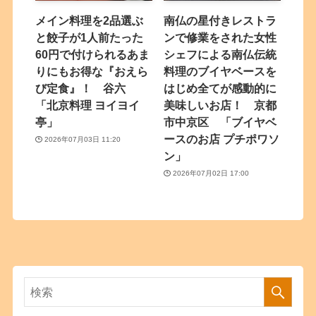
メイン料理を2品選ぶ
南仏の星付きレストラ
と餃子が1人前たった
ンで修業をされた女性
60円で付けられるあま
シェフによる南仏伝統
りにもお得な『おえら
料理のブイヤベースを
び定食』！ 谷六
はじめ全てが感動的に
「北京料理 ヨイヨイ
美味しいお店！ 京都
亭」
市中京区 「ブイヤベ
ースのお店 プチポワソ
2026年07月03日 11:20
ン」
2026年07月02日 17:00