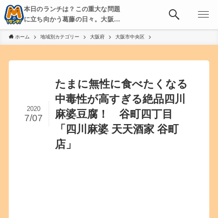
本日のランチは？この重大な問題
に立ち向かう葛藤の日々。大阪・
京都・神戸を中心とした食べ歩
ホーム
地域別カテゴリー
大阪府
大阪市中央区
き、飲み歩きを綴る。
たまに無性に食べたくなる
中毒性が高すぎる絶品四川
2020
麻婆豆腐！ 谷町四丁目
7/07
「四川麻婆 天天酒家 谷町
店」