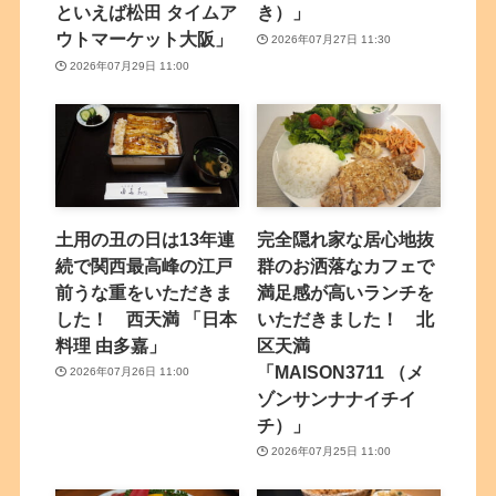
といえば松田 タイムア
き）」
ウトマーケット大阪」
2026年07月27日 11:30
2026年07月29日 11:00
土用の丑の日は13年連
完全隠れ家な居心地抜
続で関西最高峰の江戸
群のお洒落なカフェで
前うな重をいただきま
満足感が高いランチを
した！ 西天満 「日本
いただきました！ 北
料理 由多嘉」
区天満
「MAISON3711 （メ
2026年07月26日 11:00
ゾンサンナナイチイ
チ）」
2026年07月25日 11:00