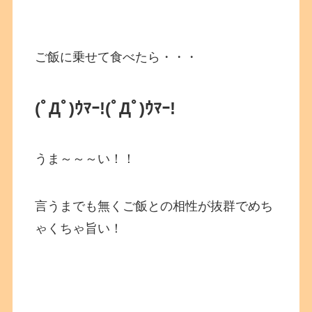
ご飯に乗せて食べたら・・・
(ﾟДﾟ)ｳﾏｰ!(ﾟДﾟ)ｳﾏｰ!
うま～～～い！！
言うまでも無くご飯との相性が抜群でめち
ゃくちゃ旨い！