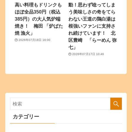
高い料理もドリンクも
動！思わず唸ってしま
ほぼ全品350円（税込
う美味しさの奇をてら
385円）の大人気炉端
わない王道の鶏白湯は
焼き！ 梅田 「炉ばた
根強いファンに支持さ
焼 漁火」
れ続けています！ 北
区豊崎 「らーめん 弥
2026年07月18日 16:00
七」
2026年07月17日 10:46
カテゴリー