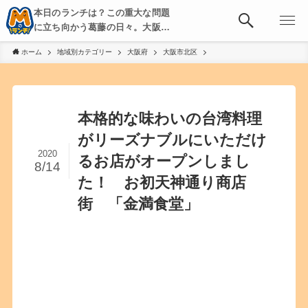
本日のランチは？この重大な問題
に立ち向かう葛藤の日々。大阪・
京都・神戸を中心とした食べ歩
ホーム
地域別カテゴリー
大阪府
大阪市北区
き、飲み歩きを綴る。
本格的な味わいの台湾料理
がリーズナブルにいただけ
2020
るお店がオープンしまし
8/14
た！ お初天神通り商店
街 「金満食堂」