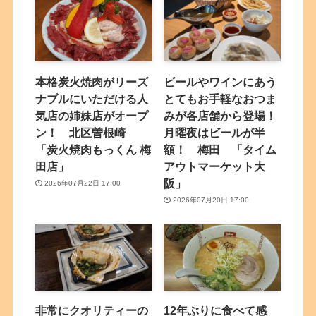
本格炭火焼肉がリーズ
ビールやワインにあう
ナブルにいただける人
とてもお手軽なおつま
気店の姉妹店がオープ
みが各店舗から登場！
ン！ 北区曽根崎
月曜夜はビールが半
「炭火焼肉もっくん 梅
額！ 梅田 「タイム
田店」
アウトマーケット大
阪」
2026年07月22日 17:00
2026年07月20日 17:00
非常にクオリティーの
12年ぶりに食べて感