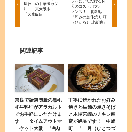
ブルにいただける仰
味わいの中華風カツ
天のコストパフォー
丼！ 東大阪市
マンス！ 北新地
「大龍飯店」
「和みの創作焼肉 輝
（ひかる） 北新地」
関連記事
奈良で話題沸騰の黒毛
丁寧に焼かれたお好み
和牛料理がアラカルト
焼きと生麺の焼きそば
でお手軽にいただけま
と本場宮崎のチキン南
す！ タイムアウトマ
蛮が絶品です！ 中崎
ーケット大阪 「#肉
町 「一月（ひとつづ