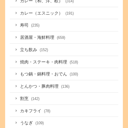
カレー（和、洋、欧）
(314)
カレー（エスニック）
(191)
寿司
(235)
居酒屋・海鮮料理
(659)
立ち飲み
(152)
焼肉・ステーキ・肉料理
(518)
もつ鍋・鍋料理・おでん
(100)
とんかつ・豚肉料理
(136)
割烹
(142)
カキフライ
(78)
うなぎ
(109)