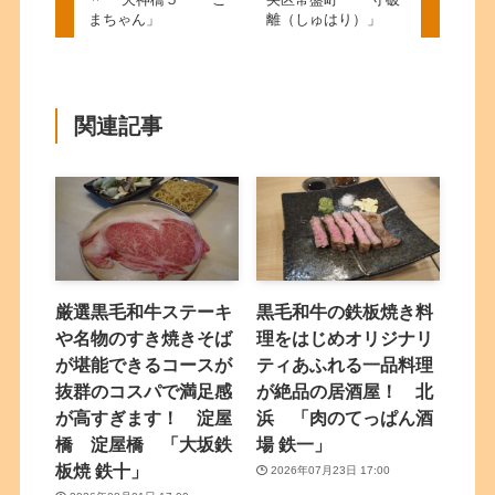
まちゃん」
離（しゅはり）」
関連記事
厳選黒毛和牛ステーキ
黒毛和牛の鉄板焼き料
や名物のすき焼きそば
理をはじめオリジナリ
が堪能できるコースが
ティあふれる一品料理
抜群のコスパで満足感
が絶品の居酒屋！ 北
が高すぎます！ 淀屋
浜 「肉のてっぱん酒
橋 淀屋橋 「大坂鉄
場 鉄一」
板焼 鉄十」
2026年07月23日 17:00