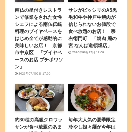
南仏の星付きレストラ
サシがビッシリのA5黒
ンで修業をされた女性
毛和牛や神戸牛焼肉が
シェフによる南仏伝統
信じられないお値段で
料理のブイヤベースを
食べ放題のお店！ 宗
はじめ全てが感動的に
右衛門町 「焼肉 麓の
美味しいお店！ 京都
宮 なんば道頓堀店」
市中京区 「ブイヤベ
2026年06月27日 17:00
ースのお店 プチポワソ
ン」
2026年07月02日 17:00
約30種の高級クロワッ
毎年大人気の夏季限定
サンが食べ放題のあま
冷やし担々麺が今年は