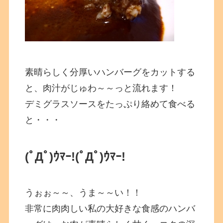
素晴らしく分厚いハンバーグをカットする
と、肉汁がじゅわ～～っと流れます！
デミグラスソースをたっぷり絡めて食べる
と・・・
(ﾟДﾟ)ｳﾏｰ!(ﾟДﾟ)ｳﾏｰ!
うぉぉ～～、うま～～い！！
非常に肉肉しい私の大好きな食感のハンバ