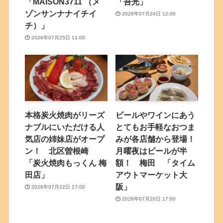
「MAISON3711 （メ
「吾光」
ゾンサンナナイチイ
2026年07月24日 12:00
チ）」
2026年07月25日 11:00
本格炭火焼肉がリーズ
ビールやワインにあう
ナブルにいただける人
とてもお手軽なおつま
気店の姉妹店がオープ
みが各店舗から登場！
ン！ 北区曽根崎
月曜夜はビールが半
「炭火焼肉もっくん 梅
額！ 梅田 「タイム
田店」
アウトマーケット大
阪」
2026年07月22日 17:00
2026年07月20日 17:00