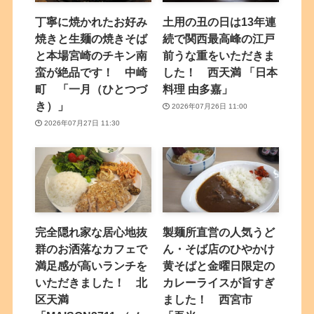
丁寧に焼かれたお好み
土用の丑の日は13年連
焼きと生麺の焼きそば
続で関西最高峰の江戸
と本場宮崎のチキン南
前うな重をいただきま
蛮が絶品です！ 中崎
した！ 西天満 「日本
町 「一月（ひとつづ
料理 由多嘉」
き）」
2026年07月26日 11:00
2026年07月27日 11:30
完全隠れ家な居心地抜
製麺所直営の人気うど
群のお洒落なカフェで
ん・そば店のひやかけ
満足感が高いランチを
黄そばと金曜日限定の
いただきました！ 北
カレーライスが旨すぎ
区天満
ました！ 西宮市