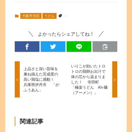
大阪市北区
うどん
よかったらシェアしてね！
いりこが効いたトロ
上品さと深い旨味を
トロの鶏卵お出汁で
兼ね揃えた完成度の
体の芯から温まりま
高い鶏塩に感動！
した！ 寺田町
兵庫県伊丹市 「が
「極楽うどん Ah-麺
ふうあん」
（アーメン）」
関連記事