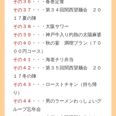
その３６
・・・春巻定食
その３７
・・・第３４回関西望麺会 ２０
１７夏の陣
その３８
・・・大阪サワー
その３９
・・・神戸牛入り灼熱の太陽麻婆
その４０
・・・秋の宴 満喫プラン（７０
００円コース）
その４１
・・・海老チリ弁当
その４２
・・・第３５回関西望麺会 ２０
１７冬の陣
その４３
・・・ローストチキン（持ち帰
り）
その４４
・・・男のラーメンわっしょいグ
ループ忘年会