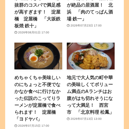
抜群のコスパで満足感
が絶品の居酒屋！ 北
が高すぎます！ 淀屋
浜 「肉のてっぱん酒
橋 淀屋橋 「大坂鉄
場 鉄一」
板焼 鉄十」
2026年07月23日 17:00
2026年08月01日 17:00
めちゃくちゃ美味しい
地元で大人気の町中華
のにちょっと不便でな
の美味しくてボリュー
かなか食べに行けなか
ム満点のAランチはお
った伝説のこってりラ
腹がはち切れそうにな
ーメンが淀屋橋で食べ
って大満足！ 西宮
られます！ 淀屋橋
市 「北京料理 松鳳」
「ヨドヤバ」
2026年07月13日 13:00
2026年07月15日 17:00