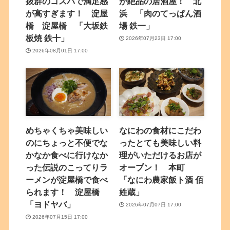
抜群のコスパで満足感
が絶品の居酒屋！ 北
が高すぎます！ 淀屋
浜 「肉のてっぱん酒
橋 淀屋橋 「大坂鉄
場 鉄一」
板焼 鉄十」
2026年07月23日 17:00
2026年08月01日 17:00
めちゃくちゃ美味しい
なにわの食材にこだわ
のにちょっと不便でな
ったとても美味しい料
かなか食べに行けなか
理がいただけるお店が
った伝説のこってりラ
オープン！ 本町
ーメンが淀屋橋で食べ
「なにわ農家飯ト酒 佰
られます！ 淀屋橋
姓蔵」
「ヨドヤバ」
2026年07月07日 17:00
2026年07月15日 17:00