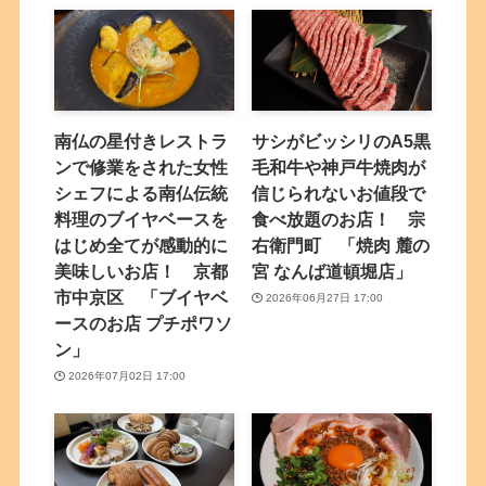
南仏の星付きレストラ
サシがビッシリのA5黒
ンで修業をされた女性
毛和牛や神戸牛焼肉が
シェフによる南仏伝統
信じられないお値段で
料理のブイヤベースを
食べ放題のお店！ 宗
はじめ全てが感動的に
右衛門町 「焼肉 麓の
美味しいお店！ 京都
宮 なんば道頓堀店」
市中京区 「ブイヤベ
2026年06月27日 17:00
ースのお店 プチポワソ
ン」
2026年07月02日 17:00