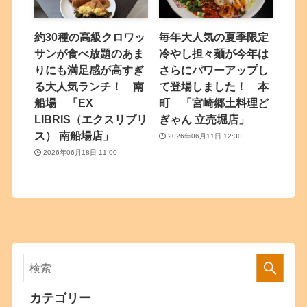
約30種の高級クロワッ
毎年大人気の夏季限定
サンが食べ放題のあま
冷やし担々麺が今年は
りにも満足感が高すぎ
さらにパワーアップし
る大人気ランチ！ 南
て登場しました！ 本
船場 「EX
町 「宮崎郷土料理ど
LIBRIS（エクスリブリ
ぎゃん 立売堀店」
ス） 南船場店」
2026年06月11日 12:30
2026年06月18日 11:00
カテゴリー