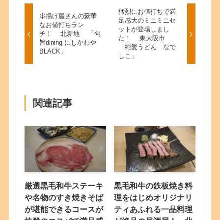
猛烈にお値打ちで満
串揚げ屋さんの豪華
足感大のミニミニセ
なお値打ちラン
ットが登場しまし
チ！ 北新地 「句
た！ 東大阪市
旨dining にしかわや
「純愛うどん なで
BLACK」
しこ」
関連記事
厳選黒毛和牛ステーキ
黒毛和牛の鉄板焼き料
や名物のすき焼きそば
理をはじめオリジナリ
が堪能できるコースが
ティあふれる一品料理