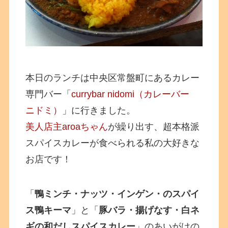
本日のランチは中央区常盤町にあるカレー
専門バー「
currybar nidomi（カレーバー
ニドミ）
」に行きました。
美人店主aroaちゃん
が繰り出す、超本格派
スパイスカレーが食べられる私の大好きな
お店です！
「
鴨ミンチ・ナッツ・インゲン・のスパイ
ス鴨キーマ
」と「
豚バラ・揚げなす・白ネ
ギの和だしスパイスカレー
」のあいがけの