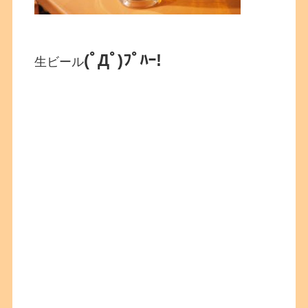
(ﾟДﾟ)ﾌﾟﾊｰ!
生ビール