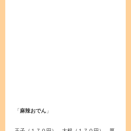
「
麻辣おでん
」
玉子（１７０円）、大根（１７０円）、厚