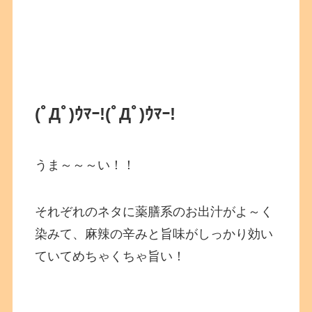
(ﾟДﾟ)ｳﾏｰ!
(ﾟДﾟ)ｳﾏｰ!
うま～～～い！！
それぞれのネタに薬膳系のお出汁がよ～く
染みて、麻辣の辛みと旨味がしっかり効い
ていてめちゃくちゃ旨い！