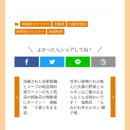
地域別カテゴリー
大阪府
大阪市北区
料理別カテゴリー
各国料理
よかったらシェアしてね！
洗練された自家製麺
甘辛い味噌だれが絡
とスープの絶品鶏白
んだ大量の野菜とホ
湯ラーメンの大人気
ルモンはご飯が止ま
店の姉妹店が南船場
らなくなる味わいで
にオープン！ 南船
す！ 福島区 「も
場 「小麦と生きる
みだれ辛ホルモン 獅
道」
子楼」