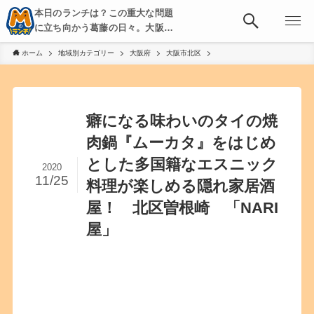
本日のランチは？この重大な問題
に立ち向かう葛藤の日々。大阪・
京都・神戸を中心とした食べ歩
ホーム
地域別カテゴリー
大阪府
大阪市北区
き、飲み歩きを綴る。
癖になる味わいのタイの焼
肉鍋『ムーカタ』をはじめ
とした多国籍なエスニック
2020
11/25
料理が楽しめる隠れ家居酒
屋！ 北区曽根崎 「NARI
屋」