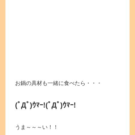
お鍋の具材も一緒に食べたら・・・
(ﾟДﾟ)ｳﾏｰ!
(ﾟДﾟ)ｳﾏｰ!
うま～～～い！！