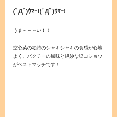
(ﾟДﾟ)ｳﾏｰ!
(ﾟДﾟ)ｳﾏｰ!
うま～～～い！！
空心菜の独特のシャキシャキの食感が心地
よく、パクチーの風味と絶妙な塩コショウ
がベストマッチです！