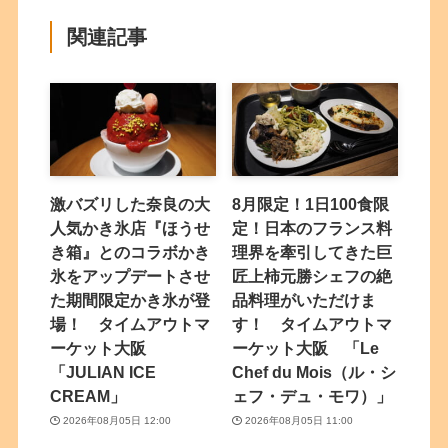
関連記事
激バズリした奈良の大
8月限定！1日100食限
人気かき氷店『ほうせ
定！日本のフランス料
き箱』とのコラボかき
理界を牽引してきた巨
氷をアップデートさせ
匠上柿元勝シェフの絶
た期間限定かき氷が登
品料理がいただけま
場！ タイムアウトマ
す！ タイムアウトマ
ーケット大阪
ーケット大阪 「Le
「JULIAN ICE
Chef du Mois（ル・シ
CREAM」
ェフ・デュ・モワ）」
2026年08月05日 12:00
2026年08月05日 11:00