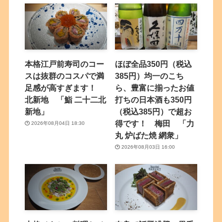
本格江戸前寿司のコー
ほぼ全品350円（税込
スは抜群のコスパで満
385円）均一のこち
足感が高すぎます！
ら、豊富に揃ったお値
北新地 「鮨 二十二北
打ちの日本酒も350円
新地」
（税込385円）で超お
得です！ 梅田 「力
2026年08月04日 18:30
丸 炉ばた焼 網衆」
2026年08月03日 16:00