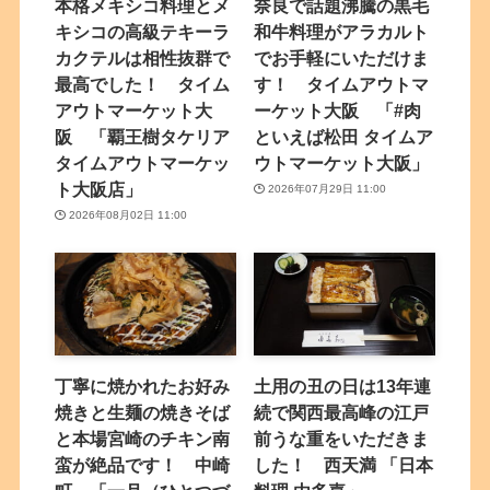
本格メキシコ料理とメ
奈良で話題沸騰の黒毛
キシコの高級テキーラ
和牛料理がアラカルト
カクテルは相性抜群で
でお手軽にいただけま
最高でした！ タイム
す！ タイムアウトマ
アウトマーケット大
ーケット大阪 「#肉
阪 「覇王樹タケリア
といえば松田 タイムア
タイムアウトマーケッ
ウトマーケット大阪」
ト大阪店」
2026年07月29日 11:00
2026年08月02日 11:00
丁寧に焼かれたお好み
土用の丑の日は13年連
焼きと生麺の焼きそば
続で関西最高峰の江戸
と本場宮崎のチキン南
前うな重をいただきま
蛮が絶品です！ 中崎
した！ 西天満 「日本